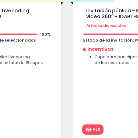
r Livecoding:
Invitación pública - 
S
video 360ª - IDARTE
Artes audiovisuales
100%
 de seleccionados
Estado de la invitación: 
Incentivos
ller Livecoding:
Cupo para participar 
 un total de 15 cupos.
de los resultados
VER