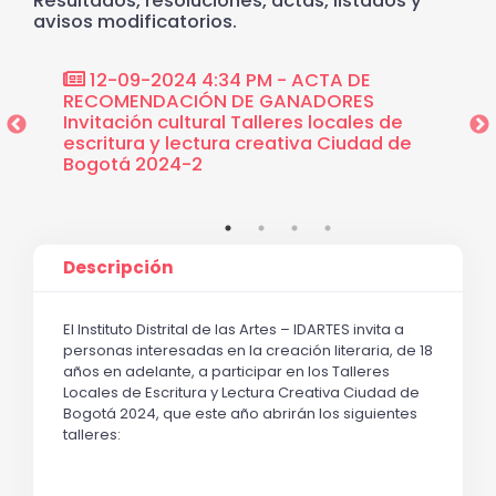
Resultados, resoluciones, actas, listados y
avisos modificatorios.
12-09-2024 4:34 PM - ACTA DE
11-0
ural
RECOMENDACIÓN DE GANADORES
informa
ctura
Invitación cultural Talleres locales de
Tallere
-2
escritura y lectura creativa Ciudad de
creati
Bogotá 2024-2
Descripción
El Instituto Distrital de las Artes – IDARTES invita a 
personas interesadas en la creación literaria, de 18 
años en adelante, a participar en los Talleres 
Locales de Escritura y Lectura Creativa Ciudad de 
Bogotá 2024, que este año abrirán los siguientes 
talleres: 