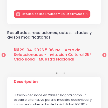
LISTADO DE HABILITADOS Y NO HABILITADOS
Resultados, resoluciones, actas, listados y
avisos modificatorios.
29-04-2026 5:06 PM - Acta de
07-0
ultural
Seleccionados - Invitación Cultural 25°
selecc
l
Ciclo Rosa - Muestra Nacional
25° Ci
Descripción
El Ciclo Rosa nace en 2001 en Bogotá como un 
espacio alternativo para la muestra audiovisual y 
la discusión alrededor de la visibilidad LGBTIQ+. 