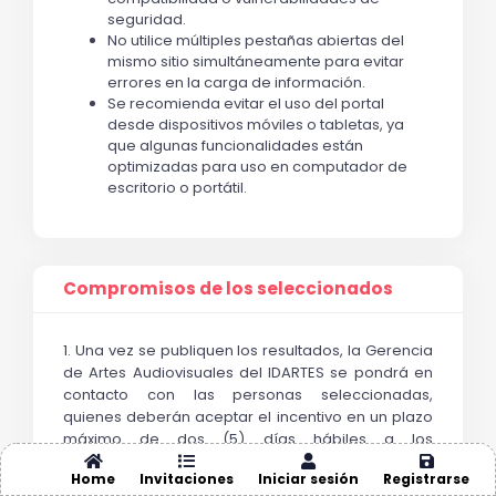
seguridad.
No utilice múltiples pestañas abiertas del
mismo sitio simultáneamente para evitar
errores en la carga de información.
Se recomienda evitar el uso del portal
desde dispositivos móviles o tabletas, ya
que algunas funcionalidades están
optimizadas para uso en computador de
escritorio o portátil.
Compromisos de los seleccionados
1. Una vez se publiquen los resultados, la Gerencia 
de Artes Audiovisuales del IDARTES se pondrá en 
contacto con las personas seleccionadas, 
quienes deberán aceptar el incentivo en un plazo 
máximo de dos (5) días hábiles a los 
correos
luis.ragua@idartes.gov.co
 y 
daniel.vallejo
Home
Invitaciones
Iniciar sesión
Registrarse
@idartes.gov.co
,  manifestando la aceptación o no 