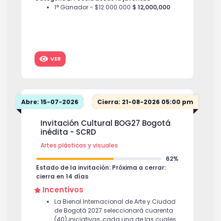
1° Ganador - $12.000.000
$ 12,000,000
2° Ganador - $7.000.000
$ 7,000,000
3° ganador - $3.000.000
$ 3,000,000
Categoría 3. Poesía desde la experiencia
VER
1° Ganador - $18.000.000
$ 18,000,000
2° Ganador - $10.000.000
$ 10,000,000
3° ganador - $6.000.000
$ 6,000,000
Abre: 15-07-2026
Cierra: 21-08-2026 05:00 pm
Categoría 4. Poesía oral
1° Ganador - $12.000.000
$ 12,000,000
Invitación Cultural BOG27 Bogotá
2° Ganador - $7.000.000
$ 7,000,000
inédita - SCRD
3° ganador - $3.000.000
$ 3,000,000
Artes plásticas y visuales
62%
Estado de la invitación: Próxima a cerrar:
cierra en 14 días
Incentivos
La Bienal Internacional de Arte y Ciudad
de Bogotá 2027 seleccionará cuarenta
(40) iniciativas, cada una de las cuales