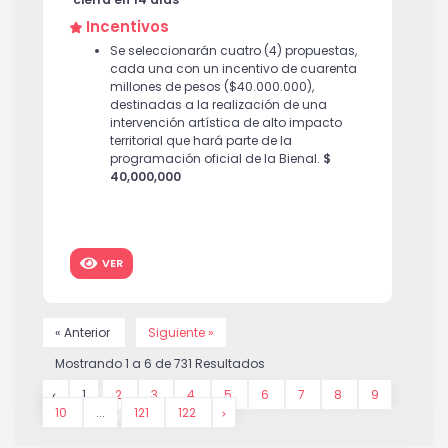
Incentivos
Se seleccionarán cuatro (4) propuestas,
cada una con un incentivo de cuarenta
millones de pesos ($40.000.000),
destinadas a la realización de una
intervención artística de alto impacto
territorial que hará parte de la
programación oficial de la Bienal.
$
40,000,000
VER
« Anterior
Siguiente »
Mostrando
1
a
6
de
731
Resultados
1
2
3
4
5
6
7
8
9
10
...
121
122