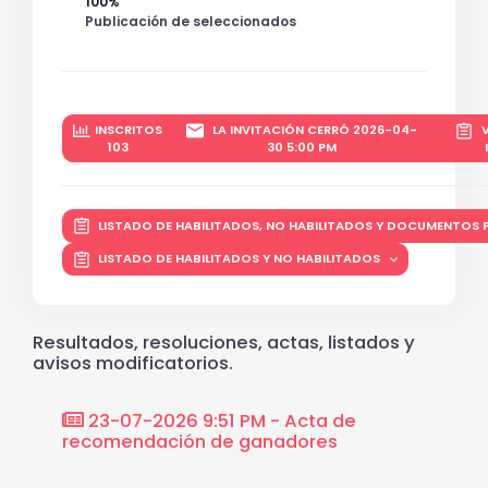
100%
Publicación de seleccionados
INSCRITOS
LA INVITACIÓN CERRÓ 2026-04-
V
103
30 5:00 PM
LISTADO DE HABILITADOS, NO HABILITADOS Y DOCUMENTOS
LISTADO DE HABILITADOS Y NO HABILITADOS
Resultados, resoluciones, actas, listados y
avisos modificatorios.
dio de
23-07-2026 9:51 PM - Acta de
23-0
a
recomendación de ganadores
elegib
 el
de las