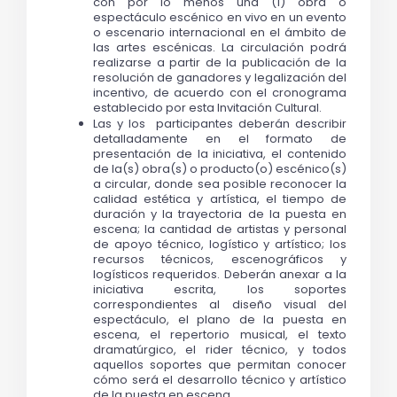
con por lo menos una (1) obra o 
espectáculo escénico en vivo en un evento 
o escenario internacional en el ámbito de 
las artes escénicas. La circulación podrá 
realizarse a partir de la publicación de la 
resolución de ganadores y legalización del 
incentivo, de acuerdo con el cronograma 
establecido por esta Invitación Cultural.
Las y los  participantes deberán describir 
detalladamente en el formato de 
presentación de la iniciativa, el contenido 
de la(s) obra(s) o producto(o) escénico(s) 
a circular, donde sea posible reconocer la 
calidad estética y artística, el tiempo de 
duración y la trayectoria de la puesta en 
escena; la cantidad de artistas y personal 
de apoyo técnico, logístico y artístico; los 
recursos técnicos, escenográficos y 
logísticos requeridos. Deberán anexar a la 
iniciativa escrita, los soportes 
correspondientes al diseño visual del 
espectáculo, el plano de la puesta en 
escena, el repertorio musical, el texto 
dramatúrgico, el rider técnico, y todos 
aquellos soportes que permitan conocer 
cómo será el desarrollo técnico y artístico 
de la puesta en escena.