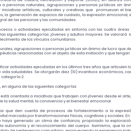
ida a personas naturales, agrupaciones y personas jurídicas sin áni
iniciativas artísticas, culturales y creativas que  promuevan el bi
, la generación de espacios de cuidado, la expresión emocional, el 
gral de las personas y las comunidades.
rocesos o actividades ejecutadas en sintonía con las cuatro áreas
las siguientes categorías: jóvenes y adultos mayores. Se valorará  la
lecimiento de los vínculos comunitarios. 
aturales, agrupaciones o personas jurídicas sin ánimo de lucro que des
rapéuticas relacionadas con el objeto de esta invitación y que tengan
ficar actividades ejecutadas en los últimos tres años que articulen los
 vida saludables. Se otorgarán diez (10) incentivos económicos, cad
a categoría 2. 
a, en alguna de las siguientes categorías:
está orientada a iniciativas que trabajen con jóvenes desde el arte,
la salud mental, la convivencia y el bienestar emocional. 
vas que den cuenta de procesos de fortalecimiento a la expresión
tal marcada por transformaciones físicas, cognitivas y sociales. En 
haya generado un clima de confianza, propiciado la exploración 
, la autonomía y el reconocimiento del cuerpo. Asimismo, que la
sentido de pertenencia comunitario, enriqueciendo la experiencia indi