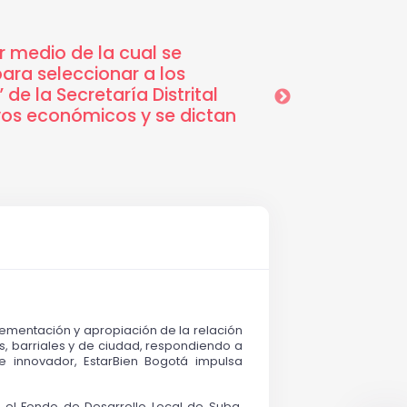
 medio de la cual se
15-05-2026 7:44
ra seleccionar a los
recomendación efec
de la Secretaría Distrital
tendrán a cargo la 
ivos económicos y se dictan
EstarBien en Suba
ementación y apropiación de la relación 
es, barriales y de ciudad, respondiendo a 
e innovador, EstarBien Bogotá impulsa 
 el Fondo de Desarrollo Local de Suba, 