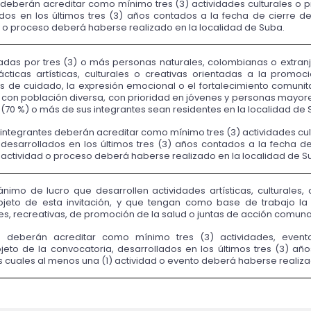
 deberán acreditar como mínimo tres (3) actividades culturales o p
ados en los últimos tres (3) años contados a la fecha de cierre de l
d o proceso deberá haberse realizado en la localidad de Suba.
as por tres (3) o más personas naturales, colombianas o extranje
cticas artísticas, culturales o creativas orientadas a la promoc
 de cuidado, la expresión emocional o el fortalecimiento comunitar
o con población diversa, con prioridad en jóvenes y personas mayores
 (70 %) o más de sus integrantes sean residentes en la localidad de 
integrantes deberán acreditar como mínimo tres (3) actividades cul
 desarrollados en los últimos tres (3) años contados a la fecha de c
 actividad o proceso deberá haberse realizado en la localidad de S
ánimo de lucro que desarrollen actividades artísticas, culturales, c
bjeto de esta invitación, y que tengan como base de trabajo la 
es, recreativas, de promoción de la salud o juntas de acción comuna
s deberán acreditar como mínimo tres (3) actividades, eventos a
jeto de la convocatoria, desarrollados en los últimos tres (3) año
los cuales al menos una (1) actividad o evento deberá haberse realiz