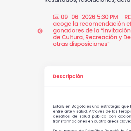
n Cultural: Bien-
09-06-2026 5:30 PM - RES
 Deporte
acoge la recomendación ef
ganadores de la “Invitación 
de Cultura, Recreación y D
otras disposiciones”
Descripción
EstarBien Bogotá es una estrategia que 
entre arte y salud. A través de las Terap
desafíos de salud pública con accione
transformaciones en cuatro áreas clave: 
En el marco de EstarBien Bogotá, la Se