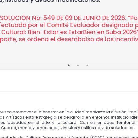
OLUCIÓN No. 549 DE 09 DE JUNIO DE 2026. “Por
ectuada por el Comité Evaluador designado pa
Cultural: Bien-Estar es EstarBien en Suba 2026” 
eporte, se ordena el desembolso de los incent
busca promover el bienestar en la ciudad mediante la difusión, impl
ias Artísticas esta estrategia se desarrolla en entornos institucional
s basadas en el arte y la cultura. Con un enfoque territorial 
Cuerpo, mente y emociones, vínculos y estilos de vida saludables. 
cretaría de Cultura, Recreación y Deporte (SCRD), en alianza con