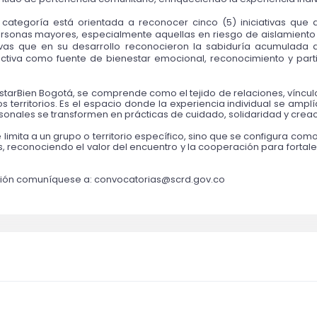
 categoría está orientada a reconocer cinco (5) iniciativas que
ersonas mayores, especialmente aquellas en riesgo de aislamiento 
tivas que en su desarrollo reconocieron la sabiduría acumulada 
ectiva como fuente de bienestar emocional, reconocimiento y partici
EstarBien Bogotá, se comprende como el tejido de relaciones, víncu
os territorios. Es el espacio donde la experiencia individual se amplí
sonales se transformen en prácticas de cuidado, solidaridad y crea
 limita a un grupo o territorio específico, sino que se configura como
, reconociendo el valor del encuentro y la cooperación para fortalec
ación comuníquese a: convocatorias@scrd.gov.co