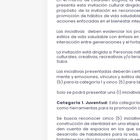
presenta esta invitación cultural dirig
propósito de la invitación es reconocer 
promoción de hábitos de vida saludables
acciones enfocadas en el bienestar inte
Las iniciativas  deben evidenciar los p
estilos de vida saludable con énfasis en 
interacción entre generaciones y el forta
La invitación está dirigida a: Personas n
culturales, creativas, recreativas y/o te
Suba. 
Las iniciativas presentadas deberán certi
mente y emociones, vínculos y estilos de
(5) para la categoría 1 y cinco (5) para l
Solo se podrá presentar una (1) iniciativ
Categoría 1. Juventud: 
Esta categoría 
como herramientas para la promoción de 
Se busca reconocer cinco (5) iniciati
construcción de identidad en una etapa vi
den cuenta de espacios en los que se 
desarrollo de habilidades para la vida
fortalecer los vínculos y consolidar un 