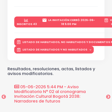
LA INVITACIÓN CERRÓ 2026-06-
V
INSCRITOS 43
18 5:00 PM
LISTADO DE HABILITADOS, NO HABILITADOS Y DOCUMENTOS
LISTADO DE HABILITADOS Y NO HABILITADOS
Resultados, resoluciones, actas, listados y
avisos modificatorios.
dio de
05-06-2026 5:44 PM - Aviso
22-0
unas
Modificatorio N° 02 al cronograma
modifi
retaría
Invitación Cultural Bogotá 2038:
Invita
Narradores de futuros
Narrad