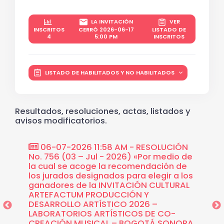
LA INVITACIÓN
VER
INSCRITOS
CERRÓ 2026-06-17
LISTADO DE
4
5:00 PM
INSCRITOS
LISTADO DE HABILITADOS Y NO HABILITADOS
Resultados, resoluciones, actas, listados y
avisos modificatorios.
ción
06-07-2026 11:58 AM - RESOLUCIÓN
06-0
Por
No. 756 (03 – Jul - 2026) «Por medio de
recome
a once
la cual se acoge la recomendación de
Invita
 a la
los jurados designados para elegir a los
Produc
torios
ganadores de la INVITACIÓN CULTURAL
Labora
vación
ARTEFACTUM PRODUCCIÓN Y
Musica
Artes
DESARROLLO ARTÍSTICO 2026 –
-
LABORATORIOS ARTÍSTICOS DE CO-
CREACIÓN MUSICAL – BOGOTÁ SONORA,