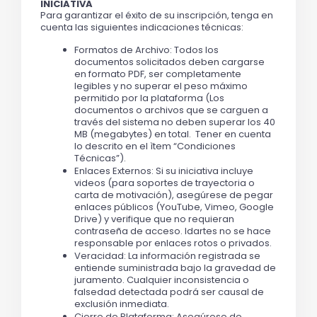
INICIATIVA 
Para garantizar el éxito de su inscripción, tenga en 
cuenta las siguientes indicaciones técnicas:
Formatos de Archivo: Todos los 
documentos solicitados deben cargarse 
en formato PDF, ser completamente 
legibles y no superar el peso máximo 
permitido por la plataforma (Los 
documentos o archivos que se carguen a 
través del sistema no deben superar los 40 
MB (megabytes) en total.  Tener en cuenta 
lo descrito en el ìtem “Condiciones 
Técnicas”).
Enlaces Externos: Si su iniciativa incluye 
videos (para soportes de trayectoria o 
carta de motivación), asegúrese de pegar 
enlaces públicos (YouTube, Vimeo, Google 
Drive) y verifique que no requieran 
contraseña de acceso. Idartes no se hace 
responsable por enlaces rotos o privados.
Veracidad: La información registrada se 
entiende suministrada bajo la gravedad de 
juramento. Cualquier inconsistencia o 
falsedad detectada podrá ser causal de 
exclusión inmediata.
Cierre de Plataforma: Asegúrese de 