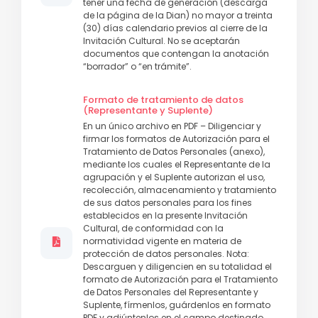
tener una fecha de generación (descarga
de la página de la Dian) no mayor a treinta
(30) días calendario previos al cierre de la
Invitación Cultural. No se aceptarán
documentos que contengan la anotación
“borrador” o “en trámite”.
Formato de tratamiento de datos
(Representante y Suplente)
En un único archivo en PDF – Diligenciar y
firmar los formatos de Autorización para el
Tratamiento de Datos Personales (anexo),
mediante los cuales el Representante de la
agrupación y el Suplente autorizan el uso,
recolección, almacenamiento y tratamiento
de sus datos personales para los fines
establecidos en la presente Invitación
Cultural, de conformidad con la
normatividad vigente en materia de
protección de datos personales. Nota:
Descarguen y diligencien en su totalidad el
formato de Autorización para el Tratamiento
de Datos Personales del Representante y
Suplente, fírmenlos, guárdenlos en formato
PDF y adjúntenlos en el campo destinado