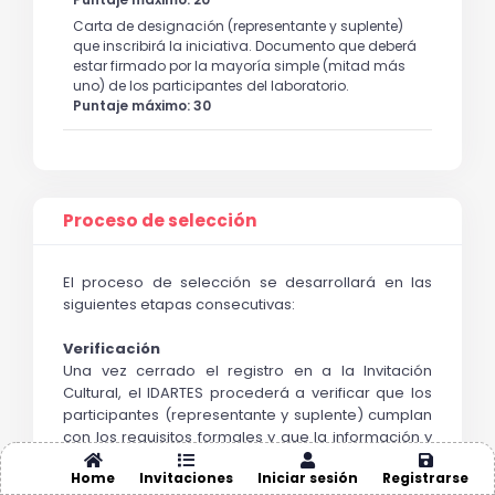
Carta de designación (representante y suplente)
que inscribirá la iniciativa. Documento que deberá
estar firmado por la mayoría simple (mitad más
uno) de los participantes del laboratorio.
Puntaje máximo: 30
Proceso de selección
El proceso de selección se desarrollará en las 
siguientes etapas consecutivas:
Verificación
Una vez cerrado el registro en a la Invitación 
Cultural, el IDARTES procederá a verificar que los 
participantes 
(representante y suplente) 
cumplan 
con los requisitos formales y que la información y 
la documentación administrativa y técnica, esté 
Home
Invitaciones
Iniciar sesión
Registrarse
completa, sea accesibles y legibles.