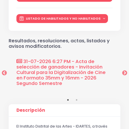
LISTADO DE HABILITADOS Y NO HABILITADOS
Resultados, resoluciones, actas, listados y
avisos modificatorios.
e
31-07-2026 6:27 PM - Acta de
04-
n
selección de ganadores - Invitación
design
 Cine
Cultural para la Digitalización de Cine
Cultura
6
en Formato 35mm y 16mm - 2026
en Fo
Segundo Semestre
Segun
Descripción
El Instituto Distrital de las Artes - IDARTES, a través 