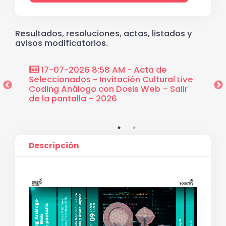
Resultados, resoluciones, actas, listados y
avisos modificatorios.
ta de
09-07-2026 11:38 AM - Acta de
ultural Live
designación de jurados Invitación
S
eb – Salir
cultural Live Coding Análogo con Dosis
C
Web
d
Descripción