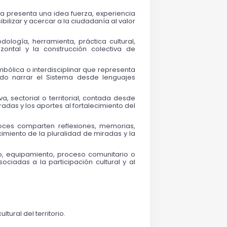
ra presenta una idea fuerza, experiencia 
bilizar y acercar a la ciudadanía al valor 
logía, herramienta, práctica cultural, 
zontal y la construcción colectiva de 
mbólica o interdisciplinar que representa 
ndo narrar el Sistema desde lenguajes 
, sectorial o territorial, contada desde 
radas y los aportes al fortalecimiento del 
oces comparten reflexiones, memorias, 
miento de la pluralidad de miradas y la 
rio, equipamiento, proceso comunitario o 
ociadas a la participación cultural y al 
tural del territorio.