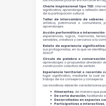
Las iniciativas podrán enmarcarse en alg
Charla inspiracional tipo TED:
 interv
significativa, aprendizaje o reflexión der
de la participación cultural.
Taller de intercambio de saberes:
 
artística, patrimonial o comunitaria,
aprendizajes.
Acción performática o intervención 
experiencias, logros, memorias, tensi
sensibles, creativos y cercanos a la co
Relato de experiencia significativa:
sus protagonistas, en la que se identifiqu
SDACP.
Círculo de palabra o conversación
aprendizajes o propuestas alrededor de 
construcción colectiva de sentido.
Experiencia territorial o recorrido 
lugar significativo, mediante la cual se
trabajo de los consejeros y consejeras.
Las iniciativas deberán caracterizarse po
Itinerantes
, de manera que pued
De corta duración
, facilitando
Desarrolladas en espacios co
Participativas e interactivas
,