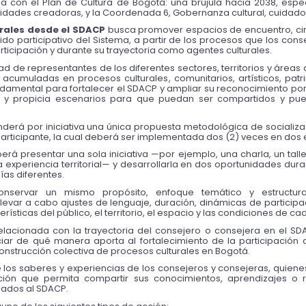
icula con el Plan de Cultura de Bogotá: una brújula hacia 2038, es
nidades creadoras, y la Coordenada 6, Gobernanza cultural, cuidado d
urales desde el SDACP
 busca promover espacios de encuentro, cir
jido participativo del Sistema, a partir de los procesos que los con
articipación y durante su trayectoria como agentes culturales.
ad de representantes de los diferentes sectores, territorios y áreas
acumuladas en procesos culturales, comunitarios, artísticos, patr
damental para fortalecer el SDACP y ampliar su reconocimiento por p
co y propicia escenarios para que puedan ser compartidos y pues
nderá por iniciativa una única propuesta metodológica de socializaci
articipante, la cual deberá ser implementada dos (2) veces en dos 
erá presentar una sola iniciativa —por ejemplo, una charla, un talle
 experiencia territorial— y desarrollarla en dos oportunidades dura
ías diferentes.
conservar un mismo propósito, enfoque temático y estructu
levar a cabo ajustes de lenguaje, duración, dinámicas de participa
sticas del público, el territorio, el espacio y las condiciones de ca
lacionada con la trayectoria del consejero o consejera en el SDACP,
ar de qué manera aporta al fortalecimiento de la participación cu
 construcción colectiva de procesos culturales en Bogotá.
de los saberes y experiencias de los consejeros y consejeras, quiene
ón que permita compartir sus conocimientos, aprendizajes o re
lados al SDACP.