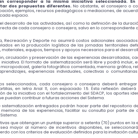
n corresponder a la misma iniciativa seleccionada. En 
tar dos propuestas diferentes. 
No obstante, el consejero o co
ipación, ejemplos, recursos pedagógicos o mediaciones, de acuerdo 
de cada espacio.
l desarrollo de las actividades, así como la definición de la duraci
recta de cada consejero o consejera, salvo en lo correspondiente a 
ra, Recreación y Deporte no asumirá costos adicionales asociados a
dos en la producción logística de las jornadas territoriales defi
 materiales, equipos, tiempos y apoyos necesarios para el desarroll
ón, circulación y preservación de las experiencias desarrolladas, ca
iciativa. El formato de sistematización será libre y podrá incluir, en
 micropodcast, galería fotográfica comentada, memoria gráfica, relato
endizajes, experiencias individuales, colectivas o comunitarias
 seleccionados, cada consejero o consejera deberá entregar u
illas, en letra Arial 11, con espaciado 1.5. Esta reflexión deber
ón de la iniciativa con el fortalecimiento del SDACP, los aportes ident
 puedan contribuir a futuras acciones del Sistema.
e sistematización entregados podrán hacer parte del repositorio de
memoria de las experiencias, facilitar su consulta por parte de otr
 Sistema.
ativas que obtengan un puntaje superior a setenta (70) puntos en la
sea mayor al número de incentivos disponibles, se seleccionar
o con los criterios de evaluación definidos para la invitación cultu