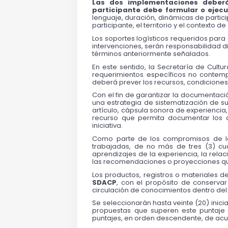
Las dos implementaciones deberá
participante debe formular o ejecu
lenguaje, duración, dinámicas de partic
participante, el territorio y el contexto 
Los soportes logísticos requeridos para e
intervenciones, serán responsabilidad di
términos anteriormente señalados.
En este sentido, la Secretaría de Cultu
requerimientos específicos no contempla
deberá prever los recursos, condiciones,
Con el fin de garantizar la documentaci
una estrategia de sistematización de su in
artículo, cápsula sonora de experiencia,
recurso que permita documentar los apr
iniciativa.
Como parte de los compromisos de los
trabajadas, de no más de tres (3) cuart
aprendizajes de la experiencia, la relaci
las recomendaciones o proyecciones que
Los productos, registros o materiales d
SDACP
, con el propósito de conservar 
circulación de conocimientos dentro del
Se seleccionarán hasta veinte (20) inici
propuestas que superen este puntaje 
puntajes, en orden descendente, de acuerd