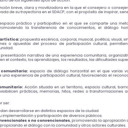
uno de los siguientes tipos de acción:
ención breve, clara y movilizadora en la que el consejero o conseje
ivada de su trayectoria en el SDACP, con el propósito de inspirar, sensi
espacio práctico y participativo en el que se comparte una metodo
 promoviendo la transferencia de conocimientos, el diálogo hori
artística:
 propuesta escénica, corporal, musical, poética, visual, si
ones o apuestas del proceso de participación cultural, permitie
munidad.
 presentación narrativa de una experiencia comunitaria, organizativa
en el contexto, los aprendizajes, los resultados, las dificultades supe
 comunitaria:
 espacio de diálogo horizontal en el que varias v
una experiencia de participación cultural, favoreciendo el reconoci
comunitario:
 Acción situada en un territorio, espacio cultural, bar
 visibilicen prácticas, memorias, hitos, redes o transformaciones as
r ser:
an desarrollarse en distintos espacios de la ciudad.
 su implementación y participación de diversos públicos.
nvencionales o no convencionales
, promoviendo la apropiación cul
 propiciando el diálogo con la comunidad y otros actores culturales.