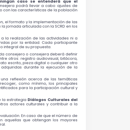
ningún caso se entenderá que el 
nsejera podrá llevar a cabo ajustes de 
con las características de la población 
ón, el formato y la implementación de las 
la jornada articulada con la SCRD en los 
 la realización de las actividades ni a 
nidas por la entidad. Cada participante 
o integral de su propuesta.
da consejero o consejera deberá definir 
tre otros: registro audiovisual, bitácora, 
 escrito, pieza digital o cualquier otro 
 adquiridas durante la ejecución de la 
na reflexión acerca de las temáticas 
á recoger, como mínimo, los principales 
ificados para la participación cultural y 
 la estrategia 
Diálogos Culturales del 
os actores culturales y contribuir a la 
 evaluación. En caso de que el número de 
án aquellas que obtengan los mayores 
ral.