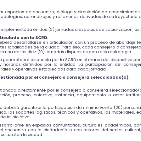
erar espacios de encuentro, diálogo y circulación de conocimientos,
dologías, aprendizajes y reflexiones derivadas de su trayectoria en 
 implementada en dos (2) jornadas o espacios de socialización, así
iculada con la SCRD: 
berá desarrollarse en articulación con un proceso de abordaje terr
ntes localidades de la ciudad. Para ello, cada consejero o conseje
en una de las diez (10) jornadas dispuestas para esta estrategia.
ca general será dispuesta por la SCRD en el marco del dispositivo 
per
 horarios definidos por la entidad. La participación del consej
rales y operativas establecidas para cada jornada.
stionada por el consejero o consejera seleccionado(a): 
tionada directamente por el consejero o consejera seleccionado(a
ión, proceso, colectivo, instancia, equipamiento o actor territori
ra deberá garantizar la participación de mínimo veinte (20) personas
co, los soportes logísticos, técnicos y operativos, los materiales, 
 la iniciativa.
rollarse en espacios comunitarios, culturales, académicos, barria
l encuentro con la ciudadanía o con actores del sector cultural,
cultural en la ciudad.