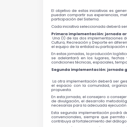
El objetivo de estas iniciativas es gen
puedan compartir sus experiencias, meto
participación del Sistema.
Cada iniciativa seleccionada deberá ser
Primera implementación: jornada art
 Una (1) de las dos implementaciones de
Cultura, Recreación y Deporte en difere
el equipo de la entidad su participación 
En estas jornadas, la producción logísti
se adelantará en los lugares, fechas y
condiciones técnicas, espaciales, tempo
Segunda implementación: jornada ge
 La otra implementación deberá ser ges
el espacio con la comunidad, organizac
propuesta.
En esta jornada, el consejero o conseje
de divulgación, el desarrollo metodológi
necesarias para la adecuada ejecución de
Esta segunda implementación podrá desar
convencionales, siempre que permita e
contribuya al fortalecimiento del diálogo 