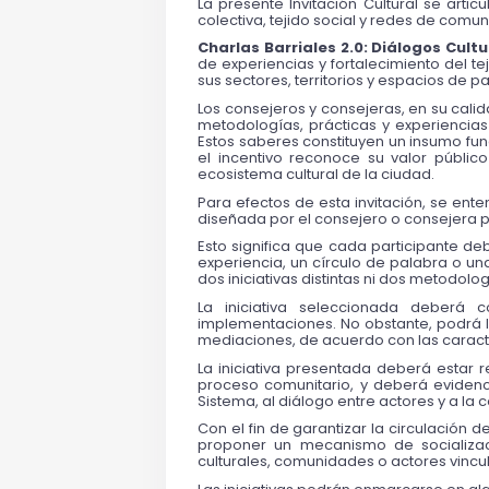
La presente Invitación Cultural se art
colectiva, tejido social y redes de comu
Charlas Barriales 2.0: Diálogos Cult
de experiencias y fortalecimiento del te
sus sectores, territorios y espacios de p
Los consejeros y consejeras, en su calid
metodologías, prácticas y experiencias 
Estos saberes constituyen un insumo fun
el incentivo reconoce su valor públi
ecosistema cultural de la ciudad.
Para efectos de esta invitación, se ente
diseñada por el consejero o consejera p
Esto significa que cada participante deb
experiencia, un círculo de palabra o una
dos iniciativas distintas ni dos metodolog
La iniciativa seleccionada deberá 
implementaciones. No obstante, podrá l
mediaciones, de acuerdo con las caracterí
La iniciativa presentada deberá estar re
proceso comunitario, y deberá evidenci
Sistema, al diálogo entre actores y a la
Con el fin de garantizar la circulación 
proponer un mecanismo de socializaci
culturales, comunidades o actores vincu