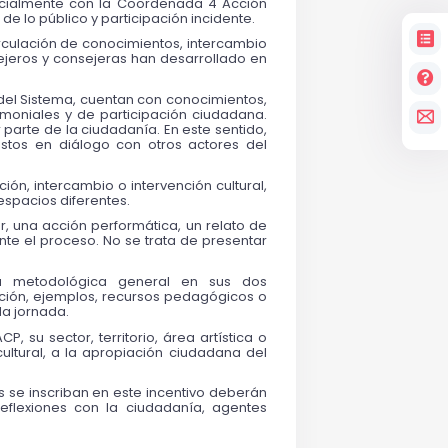
pecialmente con la Coordenada 4 Acción 
e lo público y participación incidente.
culación de conocimientos, intercambio 
sejeros y consejeras han desarrollado en 
 del Sistema, cuentan con conocimientos, 
imoniales y de participación ciudadana. 
arte de la ciudadanía. En este sentido, 
tos en diálogo con otros actores del 
ón, intercambio o intervención cultural, 
espacios diferentes.
r, una acción performática, un relato de 
nte el proceso. No se trata de presentar 
ra metodológica general en sus dos 
ción, ejemplos, recursos pedagógicos o 
da jornada.
 su sector, territorio, área artística o 
ltural, a la apropiación ciudadana del 
s se inscriban en este incentivo deberán 
flexiones con la ciudadanía, agentes 