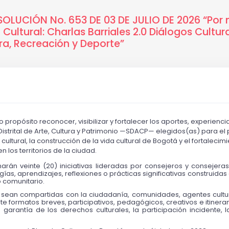
OLUCIÓN No. 653 DE 03 DE JULIO DE 2026 “Por 
n Cultural: Charlas Barriales 2.0 Diálogos Cultur
ura, Recreación y Deporte”
o propósito reconocer, visibilizar y fortalecer los aportes, experienci
Distrital de Arte, Cultura y Patrimonio —SDACP— elegidos(as) para e
ultural, la construcción de la vida cultural de Bogotá y el fortalecimi
n los territorios de la ciudad.
narán veinte (20) iniciativas lideradas por consejeros y consejeras
as, aprendizajes, reflexiones o prácticas significativas construidas 
so comunitario.
as sean compartidas con la ciudadanía, comunidades, agentes cultura
te formatos breves, participativos, pedagógicos, creativos e itinera
garantía de los derechos culturales, la participación incidente, l