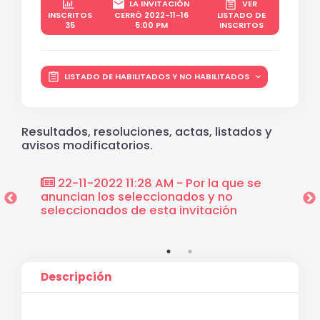
LA INVITACIÓN
VER
INSCRITOS
CERRÓ 2022-11-16
LISTADO DE
35
5:00 PM
INSCRITOS
LISTADO DE HABILITADOS Y NO HABILITADOS
Resultados, resoluciones, actas, listados y
avisos modificatorios.
e se
22-11-2022 11:28 AM - Por la que se
18-1
la
anuncian los seleccionados y no
elige 
seleccionados de esta invitación
presen
Descripción