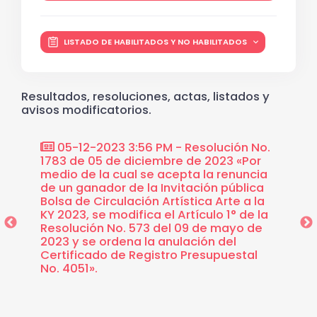
LISTADO DE HABILITADOS Y NO HABILITADOS
Resultados, resoluciones, actas, listados y
avisos modificatorios.
ón No.
05-12-2023 3:56 PM - Resolución No.
29-0
r medio
1783 de 05 de diciembre de 2023 «Por
930 de
medio de la cual se acepta la renuncia
de la c
de un ganador de la Invitación pública
primer
A KY
Bolsa de Circulación Artística Arte a la
de ma
KY 2023, se modifica el Artículo 1° de la
Resolución No. 573 del 09 de mayo de
2023 y se ordena la anulación del
Certificado de Registro Presupuestal
No. 4051».