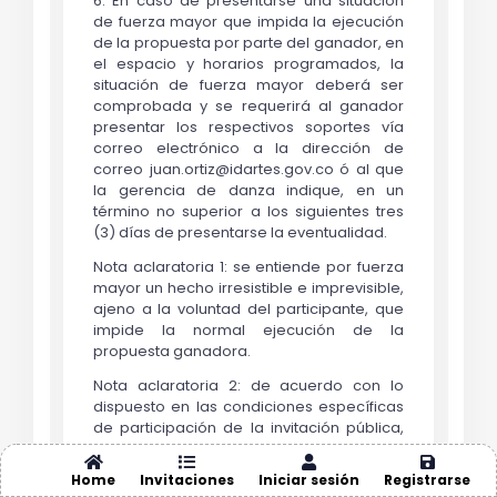
6.
En caso de presentarse una situación
de fuerza mayor que impida la ejecución
de la propuesta por parte del ganador, en
el espacio y horarios programados, la
situación de fuerza mayor deberá ser
comprobada y se requerirá al ganador
presentar los respectivos
soportes vía
correo electrónico a la dirección de
correo
juan.ortiz@idartes.gov.co
ó al que
la gerencia de danza indique, en un
término no superior a los siguientes tres
(3) días de presentarse la eventualidad.
Nota aclaratoria 1: se entiende por fuerza
mayor un hecho irresistible e imprevisible,
ajeno a la voluntad del participante, que
impide la normal ejecución de la
propuesta ganadora.
Nota aclaratoria 2: de acuerdo con lo
dispuesto en las condiciones específicas
de participación de la invitación pública,
en caso de no garantizarse el
cumplimiento de los compromisos de los
Home
Invitaciones
Iniciar sesión
Registrarse
seleccionados se verificará el