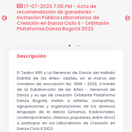
E
17-07-2023 7:05 PM - Acta de
23-
ITACIÓN
recomendación de ganadores -
COMITÉ
CIÓN
Invitación Pública Laboratorios de
PÚBLI
Creación en Danza Ciclo II - Orbitante
EN DAN
23
Plataforma Danza Bogotá 2023
PLATA
Descripción
El Teatro R101 y La Gerencia de Danza del Instituto 
Distrital de las Artes- Idartes, en el marco del 
convenio de asociación No. 1699 - 2023, a través 
de la Subdirección de las Artes - Gerencia de 
Danza y su eje de creación Orbitante Plataforma 
Danza Bogotá, invitan a artistas, compañías, 
agrupaciones y organizaciones de los diversos 
lenguajes de la danza (urbanos, tradicionales, 
contemporáneos, clásicos, populares, entre otros) 
a participar en los Laboratorios de Creación en 
Danza Ciclo II 2023. 