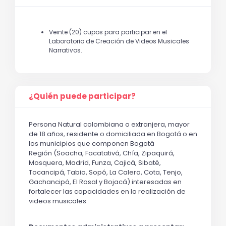
Veinte (20) cupos para participar en el
Laboratorio de Creación de Videos Musicales
Narrativos.
¿Quién puede participar?
Persona Natural colombiana o extranjera, mayor 
de 18 años, residente o domiciliada en Bogotá 
o
 en 
los municipios que componen Bogotá 
Región 
(Soacha, Facatativá, Chía, Zipaquirá, 
Mosque
ra, Madrid, Funza, Cajicá, Sibaté, 
Tocancipá, Tabio, Sopó, La Calera, Cota, Tenjo, 
Gachancipá, El Rosal y Bojacá
) interesadas en 
fortalecer las capacidades en la realización de 
videos musicales.