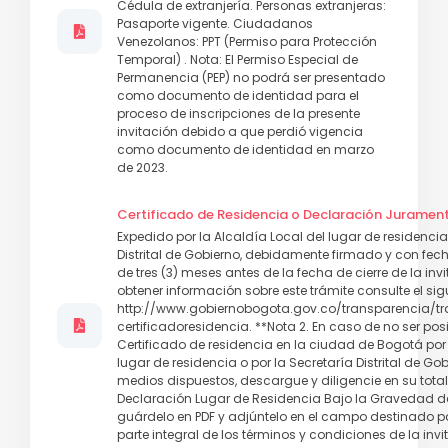
Cédula de extranjería. Personas extranjeras:
Pasaporte vigente. Ciudadanos
Venezolanos: PPT (Permiso para Protección
Temporal) . Nota: El Permiso Especial de
Permanencia (PEP) no podrá ser presentado
como documento de identidad para el
proceso de inscripciones de la presente
invitación debido a que perdió vigencia
como documento de identidad en marzo
de 2023.
Certificado de Residencia o Declaración Juramen
Expedido por la Alcaldía Local del lugar de residencia
Distrital de Gobierno, debidamente firmado y con fe
de tres (3) meses antes de la fecha de cierre de la invi
obtener información sobre este trámite consulte el sigu
http://www.gobiernobogota.gov.co/transparencia/tra
certificadoresidencia. **Nota 2. En caso de no ser posi
Certificado de residencia en la ciudad de Bogotá por 
lugar de residencia o por la Secretaría Distrital de Gob
medios dispuestos, descargue y diligencie en su tota
Declaración Lugar de Residencia Bajo la Gravedad de
guárdelo en PDF y adjúntelo en el campo destinado par
parte integral de los términos y condiciones de la invi