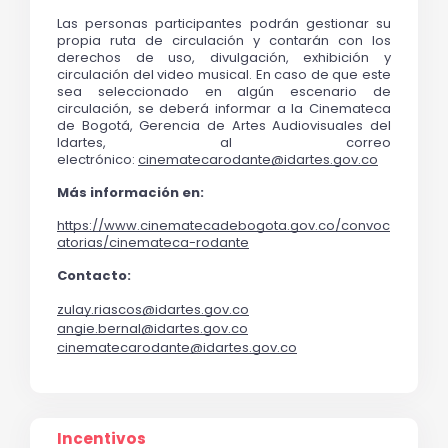
Las personas participantes podrán gestionar su 
propia ruta de circulación y contarán con los 
derechos de uso, divulgación, exhibición y 
circulación del video musical. En caso de que este 
sea seleccionado en algún escenario de 
circulación, se deberá informar a la Cinemateca 
de Bogotá, Gerencia de Artes Audiovisuales del 
Idartes, al correo 
electrónico: 
cinematecarodante@idartes.gov.co
Más información en:
https://www.cinematecadebogota.gov.co/convoc
atorias/cinemateca-rodante
Contacto:
zulay.riascos@idartes.gov.co
angie.bernal@idartes.gov.co
cinematecarodante@idartes.gov.co
Incentivos