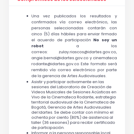
Una vez publicados los resultados y 
confirmados vía correo electrónico, las 
personas seleccionadas contarán con 
cinco (5) días hábiles para enviar firmado 
el acuerdo de participación 
No soy un 
robot
 a los 
correos: 
zulay.riascos@idartes.gov.co
, 
angie
.bernal@idartes.gov.co
 y 
cinemateca
rodante@idartes.gov.co
 Este formato será 
remitido vía correo electrónico por parte 
de la gerencia de Artes Audiovisuales. 
Asistir y participar activamente en las 
sesiones del Laboratorio de Creación de 
Videos Musicales de Sesiones Acústicas en 
Vivo de la Cinemateca Rodante, 
estrategia 
territorial audiovisual de la Cinemateca de 
Bogotá, Gerencia de Artes Audiovisuales 
del Idartes
. Se debe contar con mínimo el 
ochenta por ciento (80%) de asistencia al 
taller (36 sesiones) para recibir certificado 
de participación. 
Informar a la persona responsable local, 