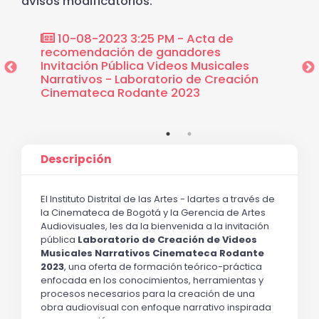
avisos modificatorios.
10-08-2023 3:25 PM - Acta de
11-0
recomendación de ganadores
design
s
Invitación Pública Videos Musicales
Labora
Narrativos - Laboratorio de Creación
musica
Cinemateca Rodante 2023
Descripción
El Instituto Distrital de las Artes - Idartes a través de 
la Cinemateca de Bogotá y la Gerencia de Artes 
Audiovisuales, les da la bienvenida a la invitación 
pública
Laboratorio de Creación de Videos 
Musicales Narrativos Cinemateca Rodante 
2023
, una oferta de formación teórico-práctica 
enfocada en 
los conocimientos, herramientas y 
procesos necesarios para la creación de una 
obra audiovisual con enfoque narrativo inspirada 