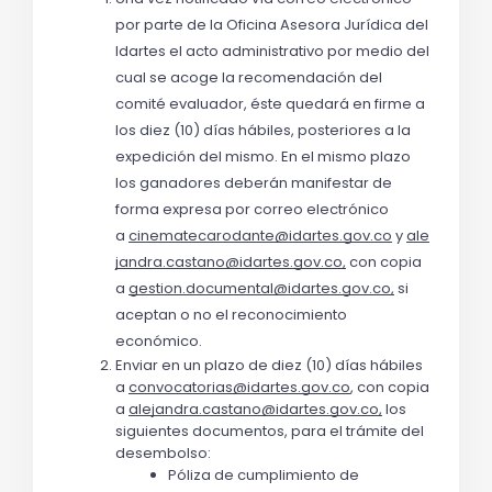
por parte de la Oficina Asesora Jurídica del 
Idartes el acto administrativo por medio del 
cual se acoge la recomendación del 
comité evaluador, éste quedará en firme a 
los diez (10) días hábiles, posteriores a la 
expedición del mismo. En el mismo plazo 
los ganadores deberán manifestar de 
forma expresa por correo electrónico 
a 
cinematecarodante@idartes.gov.co
 y
ale
jandra.castano@idartes.gov.co,
 con copia 
a 
gestion.documental@idartes.gov.co,
 si 
aceptan o no el reconocimiento 
económico.
Enviar en un plazo de diez (10) días hábiles 
a 
convocatorias@idartes.gov.co
, con copia 
a 
alejandra.castano@idartes.gov.co,
 los 
siguientes documentos, para el trámite del 
desembolso: 
Póliza de cumplimiento de 