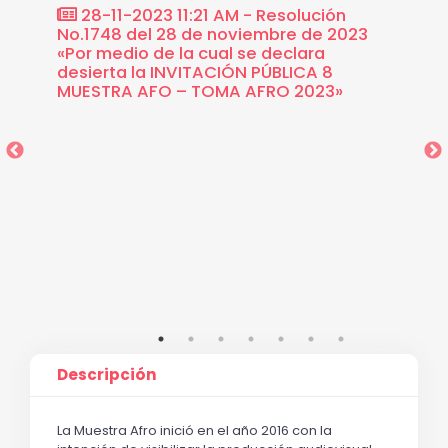
CIÓN
28-11-2023 11:21 AM - Resolución
17-1
ÚBLICA
No.1748 del 28 de noviembre de 2023
1534 d
023
«Por medio de la cual se declara
medio 
ura a
desierta la INVITACIÓN PÚBLICA 8
recome
A AFRO
MUESTRA AFO – TOMA AFRO 2023»
selecc
propue
ganado
MUEST
ordena
recono
propue
libera
Certif
Presup
dispos
Descripción
La Muestra Afro inició en el año 2016 con la 