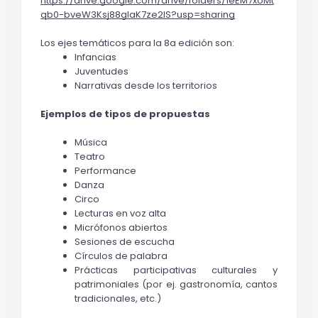
https://drive.google.com/drive/folders/1eEM7xoMt
qb0-bveW3Ksj88gIaK7ze2IS?usp=sharing
Los ejes temáticos para la 8a edición son:
Infancias
Juventudes
Narrativas desde los territorios
Ejemplos de tipos de propuestas
Música
Teatro
Performance
Danza 
Circo
Lecturas en voz alta
Micrófonos abiertos
Sesiones de escucha
Círculos de palabra
Prácticas participativas culturales y 
patrimoniales (por ej. gastronomía, cantos 
tradicionales, etc.)