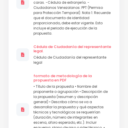
caras. -Cédula de extranjería. -
Ciudadanos Venezolanos: PPT (Permiso
para Protección Temporal). Nota 1: Recuerde
que el documento de identidad
proporcionado, debe estar vigente. Esto
incluye el periodo de ejecución de la
propuesta.
Cédula de Ciudadanía del representante
legal.
Cédula de Ciudadanía del representante
legal
formato de metodología de la
propuesta en PDF
• Título de la propuesta • Nombre del
proponente o agrupación • Descripción de
la propuesta (resumen y descripción
general) • Describa cómo se va a
desarrollar la propuesta y qué aspectos
técnicos y tecnológicos se requerirían
(duración, número de integrantes en
escena, aforo esperado, etc.). Incluir
esquema, plano de piso o rider técnico. •