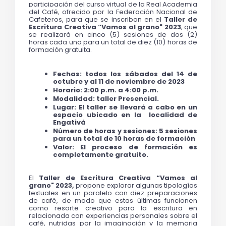
participación del curso virtual de la Real Academia 
del Café,
 ofrecido por la Federación Nacional de 
Cafeteros, para que 
se inscriban en el 
Taller de 
Escritura Creativa “Vamos al grano" 2023
, que 
se realizará en cinco (5) sesiones de dos (2) 
horas cada una para un total de diez (10) horas de 
formación gratuita. 
Fechas: todos los sábados del 14 de 
octubre y al 11 de noviembre de 2023
Horario: 2:00 p.m. a 4:00 p.m.
Modalidad: taller Presencial. 
Lugar: El taller se llevará a cabo en un 
espacio ubicado en la  localidad de 
Engativá 
Número de horas y sesiones: 5 sesiones 
para un total de 10 horas de formación
Valor: El proceso de formación es 
completamente gratuito.
El
 Taller de Escritura Creativa “Vamos al 
grano" 2023, 
propone explorar algunas tipologías 
textuales en un paralelo con diez preparaciones 
de café, de modo que estas últimas funcionen 
como resorte creativo para la escritura en 
relacionada con experiencias personales sobre el 
café, nutridas por la imaginación y la memoria 