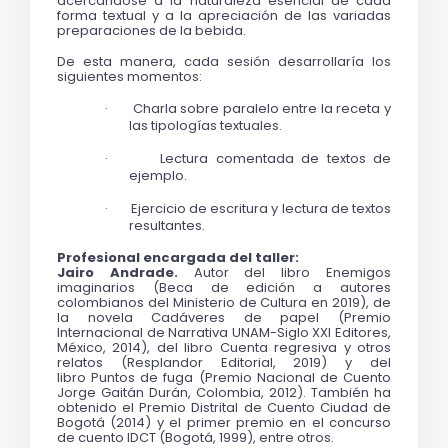
acercándose a la naturaleza esencial de cada 
forma textual y a la apreciación de las variadas 
preparaciones de la bebida.
De esta manera, cada sesión desarrollaría los 
siguientes momentos:
·
Charla sobre paralelo entre la receta y 
las tipologías textuales.
·
Lectura comentada de textos de 
ejemplo.
·
Ejercicio de escritura y lectura de textos 
resultantes.
Profesional encargada del taller: 
Jairo Andrade. 
Autor del libro 
Enemigos 
imaginarios
 (Beca de edición a autores 
colombianos del Ministerio de Cultura en 2019), de 
la novela 
Cadáveres de papel
 (Premio 
Internacional de Narrativa UNAM-Siglo XXI Editores, 
México, 2014), del libro C
uenta regresiva y otros 
relatos
 (Resplandor Editorial, 2019) y del 
libro 
Puntos de fuga
 (Premio Nacional de Cuento 
Jorge Gaitán Durán, Colombia, 2012). También ha 
obtenido el Premio Distrital de Cuento Ciudad de 
Bogotá (2014) y el primer premio en el concurso 
de cuento IDCT (Bogotá, 1999), entre otros.