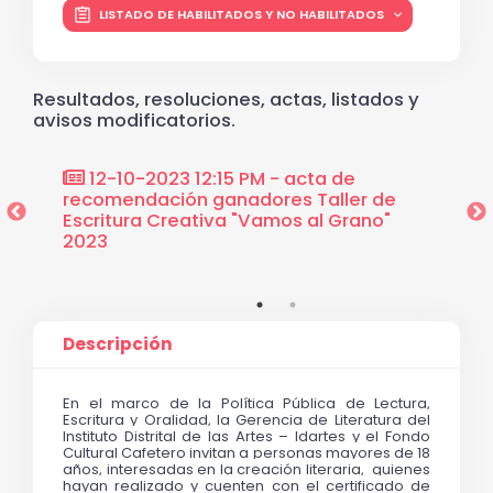
LISTADO DE HABILITADOS Y NO HABILITADOS
Resultados, resoluciones, actas, listados y
avisos modificatorios.
12-10-2023 12:15 PM - acta de
03-1
recomendación ganadores Taller de
design
va
Escritura Creativa "Vamos al Grano"
Pública
2023
"Vamos
Descripción
En el marco de la Política Pública de Lectura, 
Escritura y Oralidad, 
la Gerencia de Literatura del 
Instituto Distrital de las Artes – Idartes y el Fondo 
Cultural Cafetero invitan a personas mayores de 18 
años, interesadas en la creación literaria,  quienes 
hayan realizado y cuenten con el 
certificado de 