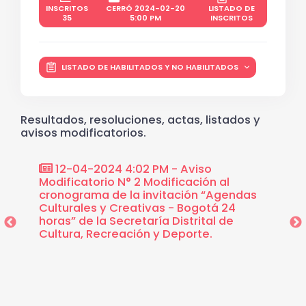
INSCRITOS
CERRÓ 2024-02-20
LISTADO DE
35
5:00 PM
INSCRITOS
LISTADO DE HABILITADOS Y NO HABILITADOS
Resultados, resoluciones, actas, listados y
avisos modificatorios.
CIÓN
12-04-2024 4:02 PM - Aviso
26-
“Por
Modificatorio N° 2 Modificación al
No. 18
ertura
cronograma de la invitación “Agendas
medio 
s
Culturales y Creativas - Bogotá 24
digitac
24
horas” de la Secretaría Distrital de
de mar
de
Cultura, Recreación y Deporte.