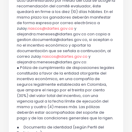
acto administrativo por medio del cual se acoge la
recomendación del comité evaluador, éste
quedará en firme a los diez (10) días hábiles. En el
mismo plazo los ganadores deberán manifestar
de forma expresa por correo electrónico a
zulay.
riascos@idartes.gov.co
y
alejandra.meneses@idartes.gov.co con copia a
gestion.documental@idartes.gov.co, si aceptan o
no el incentivo económico y aportar la
documentación que se señala a continuación, al
correo zulay.
riascos@idartes.gov.co
y
alejandra.meneses@idartes.gov.co:
● Póliza de cumplimiento de disposiciones legales
constituida a favor de la entidad otorgante del
incentivo económico, en una compañía de
seguros legalmente establecida en Colombia,
que ampare el riesgo por el treinta por ciento
(30%) del valor total del incentivo, con una
vigencia igual a la fecha límite de ejecución del
mismo y cuatro (4) meses más. Las pólizas
deberán estar acompañadas del soporte de
pago y de las condiciones generales que la rigen.
● Documento de identidad (según Perfil del