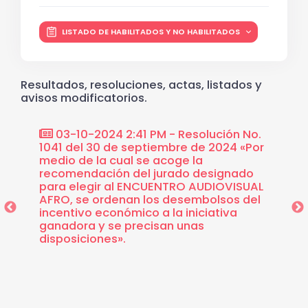
LISTADO DE HABILITADOS Y NO HABILITADOS
Resultados, resoluciones, actas, listados y
avisos modificatorios.
ción
03-10-2024 2:41 PM - Resolución No.
03-1
 «Por
1041 del 30 de septiembre de 2024 «Por
Selecc
 seis
medio de la cual se acoge la
9° MUE
uyen
recomendación del jurado designado
DE UN
oyecto
para elegir al ENCUENTRO AUDIOVISUAL
to de
AFRO, se ordenan los desembolsos del
acio
incentivo económico a la iniciativa
encia,
ganadora y se precisan unas
ración
disposiciones».
la
ituto