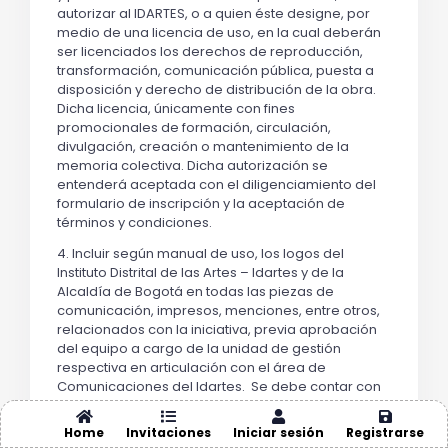
autorizar al IDARTES, o a quien éste designe, por
medio de una licencia de uso, en la cual deberán
ser licenciados los derechos de reproducción,
transformación, comunicación pública, puesta a
disposición y derecho de distribución de la obra.
Dicha licencia, únicamente con fines
promocionales de formación, circulación,
divulgación, creación o mantenimiento de la
memoria colectiva. Dicha autorización se
entenderá aceptada con el diligenciamiento del
formulario de inscripción y la aceptación de
términos y condiciones.
4. Incluir según manual de uso, los logos del
Instituto Distrital de las Artes – Idartes y de la
Alcaldía de Bogotá en todas las piezas de
comunicación, impresos, menciones, entre otros,
relacionados con la iniciativa, previa aprobación
del equipo a cargo de la unidad de gestión
respectiva en articulación con el área de
Comunicaciones del Idartes. Se debe contar con
el visto bueno de la unidad de gestión encargada
del seguimiento a la ejecución del incentivo y el
Home
Invitaciones
Iniciar sesión
Registrarse
Área de Comunicaciones del Instituto Distrital de