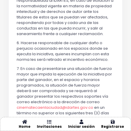
responsabilidad al IDARTES, en caso de violación a
la normatividad vigente en materia de propiedad
intelectual y de derechos de autor ante los
titulares de estos que se puedan ver afectados,
respondiendo por todas y cada una de las
conductas en las que pueda incurrir, y salir al
saneamiento frente a cualquier reclamación.
6. Hacerse responsable de cualquier daño o
perjuicio ocasionado en los espacios donde se
ejecuta la iniciativa, quienes incumplan con esta
norma les será retirado el incentivo económico.
7. En caso de presentarse una situación de fuerza
mayor que impida la ejecución de la iniciativa por
parte del ganador, en el espacio y horarios
programados, la situación de fuerza mayor
deberá ser comprobada y se requerirá al
ganador presentar los respectivos soportes vía
correo electrónico a la dirección de correo
cinematecaenlaciudad@idartes.gov.co
en un
término no superior a los siguientes tres (3) días
de presentarse la eventualidad.
Home
Invitaciones
Iniciar sesión
Registrarse
Nota: Se entiende por fuerza mayor un hecho