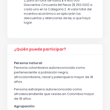
2, para un total de hasta $ 4’800.000.
Doscientos Cincuenta Mil Pesos ($ 250.000) a
cada uno en la Categoría 2. Al valor total del
incentivo económico se aplicarán los
descuentos y retenciones de ley a que haya
lugar.
¿Quién puede participar?
Persona natural:
Persona colombiana autoreconocida como
perteneciente a población negra,
afrocolombiana, raizal y palenquera mayor de 18
años.
Persona extranjera autoreconocida como
afrodescendiente que resida en Colombia mayor
de 18 años.
Agrupación: