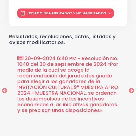
LISTADO DE HABILITADOS Y NO HABILITADOS
Resultados, resoluciones, actas, listados y
avisos modificatorios.
ión No.
30-09-2024 6:40 PM - Resolución No.
30-
or
1040 del 30 de septiembre de 2024 «Por
RECOM
 seis
medio de la cual se acoge la
INVIT
uyen
recomendación del jurado designado
2024 
oyecto
para elegir a los ganadores de la
to de
INVITACIÓN CULTURAL 9° MUESTRA AFRO
acio
2024 - MUESTRA NACIONAL, se ordenan
encia,
los desembolsos de los incentivos
ración
económicos a las iniciativas ganadoras
la
y se precisan unas disposiciones».
ituto