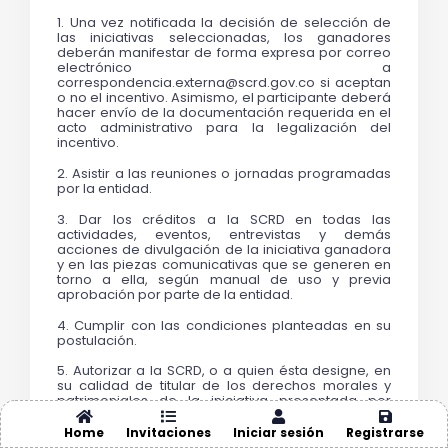
1. Una vez notificada la decisión de selección de 
las iniciativas seleccionadas, los ganadores 
deberán manifestar de forma expresa por correo 
electrónico a 
correspondencia.externa@scrd.gov.co si aceptan 
o no el incentivo. Asimismo, el participante deberá 
hacer envío de la documentación requerida en el 
acto administrativo para la legalización del 
incentivo.
2. Asistir a las reuniones o jornadas programadas 
por la entidad.
3. Dar los créditos a la SCRD en todas las 
actividades, eventos, entrevistas y demás 
acciones de divulgación de la iniciativa ganadora 
y en las piezas comunicativas que se generen en 
torno a ella, según manual de uso y previa 
aprobación por parte de la entidad.
4. Cumplir con las condiciones planteadas en su 
postulación.
5. Autorizar a la SCRD, o a quien ésta designe, en 
su calidad de titular de los derechos morales y 
patrimoniales de la iniciativa presentada por 
medio de una licencia de uso, en la cual deberán 
ser licenciados los derechos de reproducción, 
Home
Invitaciones
Iniciar sesión
Registrarse
transformación, comunicación pública, puesta a 