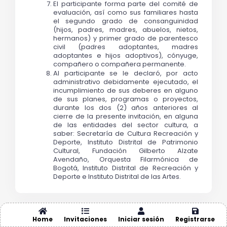
El participante forma parte del comité de 
evaluación, así como sus familiares hasta 
el segundo grado de consanguinidad 
(hijos, padres, madres, abuelos, nietos, 
hermanos) y primer grado de parentesco 
civil (padres adoptantes, madres 
adoptantes e hijos adoptivos), cónyuge, 
compañero o compañera permanente.
Al participante se le declaró, por acto 
administrativo debidamente ejecutado, el 
incumplimiento de sus deberes en alguno 
de sus planes, programas o proyectos, 
durante los dos (2) años anteriores al 
cierre de la presente invitación, en alguna 
de las entidades del sector cultura, a 
saber: Secretaría de Cultura Recreación y 
Deporte, Instituto Distrital de Patrimonio 
Cultural, Fundación Gilberto Alzate 
Avendaño, Orquesta Filarmónica de 
Bogotá, Instituto Distrital de Recreación y 
Deporte e Instituto Distrital de las Artes.
¿Quiénes no pueden participar?
Home
Invitaciones
Iniciar sesión
Registrarse