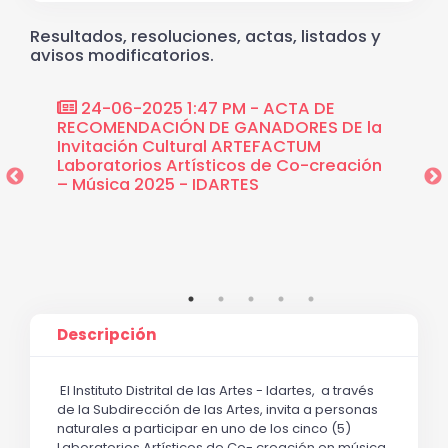
Resultados, resoluciones, actas, listados y
avisos modificatorios.
24-06-2025 1:47 PM - ACTA DE
12-0
RECOMENDACIÓN DE GANADORES DE la
design
Invitación Cultural ARTEFACTUM
Cultur
O-
Laboratorios Artísticos de Co-creación
Artíst
TACIÓN
– Música 2025 - IDARTES
2025
025
Descripción
El Instituto Distrital de las Artes - Idartes,  a través 
de la Subdirección de las Artes, invita a personas 
naturales a participar en uno de los cinco (5) 
Laboratorios Artísticos de Co- creación en música. 