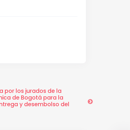
 por los jurados de la
12-08-2025 12:37
nica de Bogotá para la
Designación y Rec
entrega y desembolso del
Filarmónica Bogot