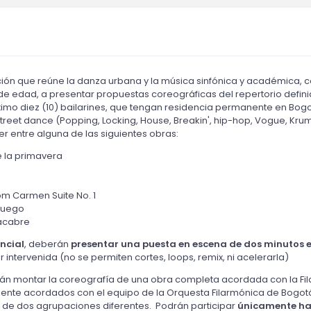
ción que reúne la danza urbana y la música sinfónica y académica,
 edad, a presentar propuestas coreográficas del repertorio definido
mo diez (10) bailarines, que tengan residencia permanente en Bog
street dance (Popping, Locking, House, Breakin', hip-hop, Vogue, Kr
r entre alguna de las siguientes obras:
e la primavera
om Carmen Suite No. 1
 Fuego
macabre
ncial
, deberán
presentar una puesta en escena de dos minutos 
 intervenida (no se permiten cortes, loops, remix, ni acelerarla)
 montar la coreografía de una obra completa acordada con la Fila
nte acordados con el equipo de la Orquesta Filarmónica de Bogot
e de dos agrupaciones diferentes. Podrán participar
únicamente ha