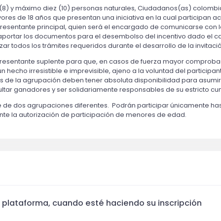
) y máximo diez (10) personas naturales, Ciudadanos(as) colombia
 de 18 años que presentan una iniciativa en la cual participan ac
sentante principal, quien será el encargado de comunicarse con la
aportar los documentos para el desembolso del incentivo dado el c
 todos los trámites requeridos durante el desarrollo de la invitaci
presentante suplente para que, en casos de fuerza mayor comproba
n hecho irresistible e imprevisible, ajeno a la voluntad del participa
tes de la agrupación deben tener absoluta disponibilidad para asumi
ultar ganadores y ser solidariamente responsables de su estricto c
e de dos agrupaciones diferentes. Podrán participar únicamente h
te la autorización de participación de menores de edad.
plataforma, cuando esté haciendo su inscripción