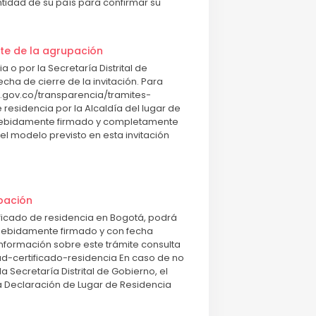
idad de su país para confirmar su
te de la agrupación
 o por la Secretaría Distrital de
ha de cierre de la invitación. Para
a.gov.co/transparencia/tramites-
 residencia por la Alcaldía del lugar de
o debidamente firmado y completamente
l modelo previsto en esta invitación
pación
ificado de residencia en Bogotá, podrá
o, debidamente firmado y con fecha
información sobre este trámite consulta
ud-certificado-residencia En caso de no
a Secretaría Distrital de Gobierno, el
 Declaración de Lugar de Residencia