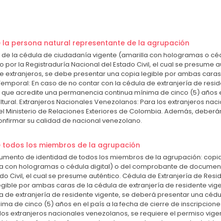
la persona natural representante de la agrupación
 de la cédula de ciudadanía vigente (amarilla con hologramas o céd
or la Registraduría Nacional del Estado Civil, el cual se presume a
de extranjeros, se debe presentar una copia legible por ambas caras 
 Temporal: En caso de no contar con la cédula de extranjería de resi
 que acredite una permanencia continua mínima de cinco (5) años en
cultural. Extranjeros Nacionales Venezolanos: Para los extranjeros na
el Ministerio de Relaciones Exteriores de Colombia. Además, deber
onfirmar su calidad de nacional venezolano.
 todos los miembros de la agrupación
cumento de identidad de todos los miembros de la agrupación: copi
la con hologramas o cédula digital) o del comprobante de document
do Civil, el cual se presume auténtico. Cédula de Extranjería de Resid
gible por ambas caras de la cédula de extranjería de residente vige
a de extranjería de residente vigente, se deberá presentar una cédu
 de cinco (5) años en el país a la fecha de cierre de inscripciones e
os extranjeros nacionales venezolanos, se requiere el permiso vigen