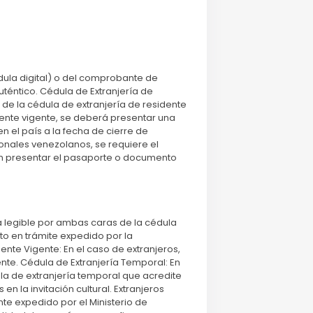
ula digital) o del comprobante de
uténtico. Cédula de Extranjería de
de la cédula de extranjería de residente
dente vigente, se deberá presentar una
 el país a la fecha de cierre de
cionales venezolanos, se requiere el
án presentar el pasaporte o documento
a legible por ambas caras de la cédula
o en trámite expedido por la
ente Vigente: En el caso de extranjeros,
nte. Cédula de Extranjería Temporal: En
la de extranjería temporal que acredite
n la invitación cultural. Extranjeros
te expedido por el Ministerio de