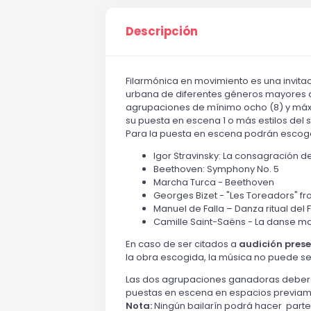
Descripción
Filarmónica en movimiento es una invita
urbana de diferentes géneros mayores de
agrupaciones de mínimo ocho (8) y máxi
su puesta en escena 1 o más estilos del 
Para la puesta en escena podrán escoge
Igor Stravinsky: La consagración d
Beethoven: Symphony No. 5
Marcha Turca - Beethoven
Georges Bizet - "Les Toreadors" fr
Manuel de Falla – Danza ritual del
Camille Saint-Saëns - La danse 
En caso de ser citados a
audición prese
la obra escogida, la música no puede ser
Las dos agrupaciones ganadoras deberán
puestas en escena en espacios previame
Nota:
Ningún bailarín podrá hacer part