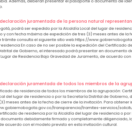
mbia. Además, deberán presentar el pasaporte o documento de ident
o.
o declaración juramentada de la persona natural representan
gotá, podrá ser expedido por la Alcaldía Local del lugar de residencia
y con fecha máxima de expedición de tres (3) meses antes de la fec
 trámite consulta el siguiente sitio web:https://www.gobiernobogot
-residencia En caso de no ser posible la expedición del Certificado de
a Distrital de Gobierno, el interesado podrá presentar en document
e Lugar de Residencia Bajo Gravedad de Juramento, de acuerdo con e
o declaración juramentada de todos los miembros de la agru
rtificado de residencia de todos los miembros de la agrupación: Cert
cal del lugar de residencia o por la Secretaría Distrital de Gobiern
3) meses antes de la fecha de cierre de la invitación. Para obtener 
/www.gobiernobogota.gov.co/transparencia/tramites-servicios/solicit
rtificado de residencia por la Alcaldía del lugar de residencia o por l
 documento debidamente firmado y completamente diligenciado, la
 acuerdo con el modelo previsto en esta invitación cultural.