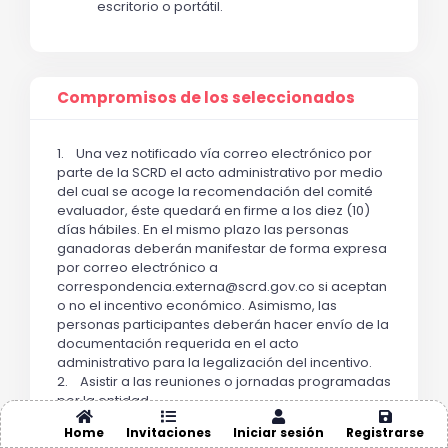
escritorio o portátil.
Compromisos de los seleccionados
1. Una vez notificado vía correo electrónico por
parte de la SCRD el acto administrativo por medio
del cual se acoge la recomendación del comité
evaluador, éste quedará en firme a los diez (10)
días hábiles. En el mismo plazo las personas
ganadoras deberán manifestar de forma expresa
por correo electrónico a
correspondencia.externa@scrd.gov.co si aceptan
o no el incentivo económico. Asimismo, las
personas participantes deberán hacer envío de la
documentación requerida en el acto
administrativo para la legalización del incentivo.
2. Asistir a las reuniones o jornadas programadas
por la entidad.
3. Entregar la documentación requerida, de la
Home
Invitaciones
Iniciar sesión
Registrarse