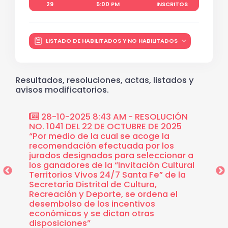
29
5:00 PM
INSCRITOS
LISTADO DE HABILITADOS Y NO HABILITADOS
Resultados, resoluciones, actas, listados y
avisos modificatorios.
UCIÓN
28-10-2025 8:43 AM - RESOLUCIÓN
26-
025.
NO. 1041 DEL 22 DE OCTUBRE DE 2025
No. 91
a
“Por medio de la cual se acoge la
“Por l
recomendación efectuada por los
efectu
,
jurados designados para seleccionar a
perfil
vos 24/7
los ganadores de la “Invitación Cultural
tendrá
torios
Territorios Vivos 24/7 Santa Fe” de la
iniciat
n
Secretaría Distrital de Cultura,
“Invita
saquén
Recreación y Deporte, se ordena el
24/7 S
 Vivos
desembolso de los incentivos
desemb
tal de
económicos y se dictan otras
económ
disposiciones”
dispos