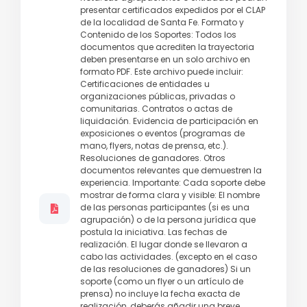
presentar certificados expedidos por el CLAP
de la localidad de Santa Fe. Formato y
Contenido de los Soportes: Todos los
documentos que acrediten la trayectoria
deben presentarse en un solo archivo en
formato PDF. Este archivo puede incluir:
Certificaciones de entidades u
organizaciones públicas, privadas o
comunitarias. Contratos o actas de
liquidación. Evidencia de participación en
exposiciones o eventos (programas de
mano, flyers, notas de prensa, etc.).
Resoluciones de ganadores. Otros
documentos relevantes que demuestren la
experiencia. Importante: Cada soporte debe
mostrar de forma clara y visible: El nombre
de las personas participantes (si es una
agrupación) o de la persona jurídica que
postula la iniciativa. Las fechas de
realización. El lugar donde se llevaron a
cabo las actividades. (excepto en el caso
de las resoluciones de ganadores) Si un
soporte (como un flyer o un artículo de
prensa) no incluye la fecha exacta de
realización, deberás añadir una breve