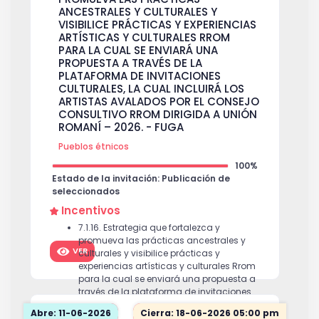
ANCESTRALES Y CULTURALES Y
VISIBILICE PRÁCTICAS Y EXPERIENCIAS
ARTÍSTICAS Y CULTURALES RROM
PARA LA CUAL SE ENVIARÁ UNA
PROPUESTA A TRAVÉS DE LA
PLATAFORMA DE INVITACIONES
CULTURALES, LA CUAL INCLUIRÁ LOS
ARTISTAS AVALADOS POR EL CONSEJO
CONSULTIVO RROM DIRIGIDA A UNIÓN
ROMANÍ – 2026. - FUGA
Pueblos étnicos
100%
Estado de la invitación: Publicación de
seleccionados
Incentivos
7.1.16. Estrategia que fortalezca y
promueva las prácticas ancestrales y
VER
culturales y visibilice prácticas y
experiencias artísticas y culturales Rrom
para la cual se enviará una propuesta a
través de la plataforma de invitaciones
culturales, la cual incluirá los artistas
Abre: 11-06-2026
Cierra: 18-06-2026 05:00 pm
avalados por el Consejo Consultivo