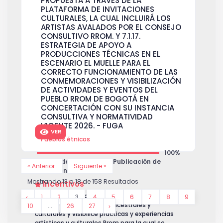
PROPUESTA A TRAVÉS DE LA
PLATAFORMA DE INVITACIONES
CULTURALES, LA CUAL INCLUIRÁ LOS
ARTISTAS AVALADOS POR EL CONSEJO
CONSULTIVO RROM. Y 7.1.17.
ESTRATEGIA DE APOYO A
PRODUCCIONES TÉCNICAS EN EL
ESCENARIO EL MUELLE PARA EL
CORRECTO FUNCIONAMIENTO DE LAS
CONMEMORACIONES Y VISIBILIZACIÓN
DE ACTIVIDADES Y EVENTOS DEL
PUEBLO RROM DE BOGOTÁ EN
CONCERTACIÓN CON SU INSTANCIA
CONSULTIVA Y NORMATIVIDAD
VIGENTE 2026. - FUGA
VER
Pueblos étnicos
100%
Estado de la invitación: Publicación de
« Anterior
Siguiente »
seleccionados
Mostrando
13
a
18
de
158
Resultados
Incentivos
Categoría 1: Estrategia que fortalezca y
1
2
3
4
5
6
7
8
9
promueva las prácticas ancestrales y
10
...
26
27
culturales y visibilice prácticas y experiencias
artísticas y culturales Rrom para la cual se