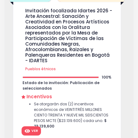
Rrom dirigida a Unión Romaní – 2026
$
Invitación focalizada Idartes 2026 -
18,400,000
Arte Ancestral: Sanación y
Creatividad en Procesos Artísticos
Asociados con la Oralitura
representados por la Mesa de
Participación de Víctimas de las
Comunidades Negras,
Afrocolombianas, Raizales y
Palenqueras Residentes en Bogotá
- IDARTES
Pueblos étnicos
100%
Estado de la invitación: Publicación de
seleccionados
Incentivos
Se otorgarán dos (2) incentivos
económicos de VEINTITRÉS MILLONES
CIENTO TREINTA Y NUEVE MIL SEISCIENTOS
PESOS MCTE ($23.139.600) cada uno.
$
23,139,600
VER