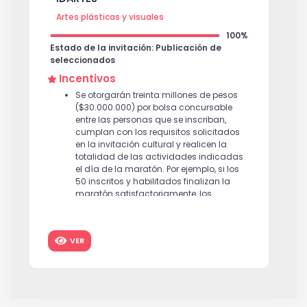
Artes plásticas y visuales
100%
Estado de la invitación: Publicación de
seleccionados
Incentivos
Se otorgarán treinta millones de pesos
($30.000.000) por bolsa concursable
entre las personas que se inscriban,
cumplan con los requisitos solicitados
en la invitación cultural y realicen la
totalidad de las actividades indicadas
el día de la maratón. Por ejemplo, si los
50 inscritos y habilitados finalizan la
maratón satisfactoriamente, los
$30.000.000 (Treinta Millones de Pesos
M/Cte.) serán divididos entre 50
personas correspondiéndole a cada
VER
uno $600.000 (Seiscientos Mil Pesos
M/Cte.). Si 40 personas logran terminar
la maratón, a cada una de ellas le
corresponde un reconocimiento de
$750.000 (Setecientos Cincuenta Mil
Pesos M/Cte.) y así sucesivamente.