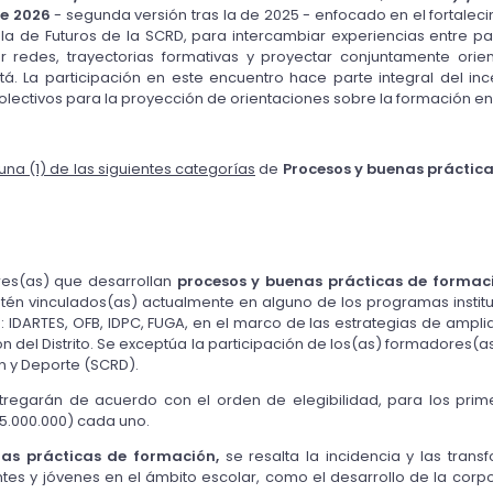
e 2026
- segunda versión tras la de 2025 - enfocado en el fortale
a de Futuros de la SCRD, para intercambiar experiencias entre pa
er redes, trayectorias formativas y proyectar conjuntamente ori
gotá. La participación en este encuentro hace parte integral del inc
olectivos para la proyección de orientaciones sobre la formación en 
una (1) de las siguientes categorías
de
Procesos y buenas práctica
res(as) que desarrollan
procesos y buenas prácticas de formació
stén vinculados(as) actualmente en alguno de los programas instit
.C.: IDARTES, OFB, IDPC, FUGA, en el marco de las estrategias de amp
n del Distrito. Se exceptúa la participación de los(as) formadores(
ón y Deporte (SCRD).
ntregarán de acuerdo con el orden de elegibilidad, para los pri
$5.000.000) cada uno.
nas prácticas de formación,
se resalta la incidencia y las trans
es y jóvenes en el ámbito escolar, como el desarrollo de la corporei