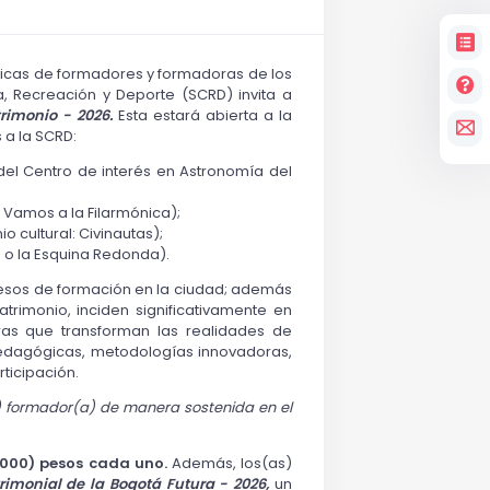
cticas de formadores y formadoras de los
ra, Recreación y Deporte (SCRD) invita a
rimonio - 2026.
Esta estará abierta a la
s a la SCRD:
 del Centro de interés en Astronomía del
 Vamos a la Filarmónica);
o cultural: Civinautas);
 o la Esquina Redonda).
ocesos de formación en la ciudad; además
atrimonio, inciden significativamente en
oras que transforman las realidades de
 pedagógicas, metodologías innovadoras,
rticipación.
a) formador(a) de manera sostenida en el
.000) pesos cada uno.
Además, los(as)
rimonial de la Bogotá Futura - 2026,
un