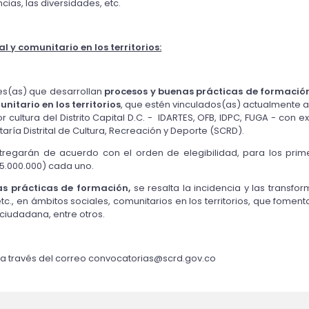
ncias, las diversidades, etc.
l y comunitario en los territorios:
res(as) que desarrollan
procesos y buenas prácticas de formación 
unitario en los territorios
, que estén vinculados(as) actualmente a
r cultura del Distrito Capital D.C. - IDARTES, OFB, IDPC, FUGA - con
aría Distrital de Cultura, Recreación y Deporte (SCRD).
ntregarán de acuerdo con el orden de elegibilidad, para los pri
$5.000.000) cada uno.
as prácticas de formación,
se resalta la incidencia y las transfor
tc., en ámbitos sociales, comunitarios en los territorios, que fomentan
 ciudadana, entre otros.
a través del correo convocatorias@scrd.gov.co