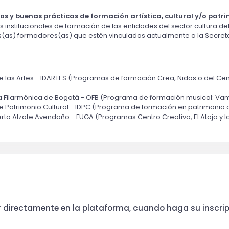
os y buenas prácticas de formación artística, cultural y/o patr
stitucionales de formación de las entidades del sector cultura del Di
s(as) formadores(as) que estén vinculados actualmente a la Secretarí
l de las Artes - IDARTES (Programas de formación Crea, Nidos o del Ce
a Filarmónica de Bogotá - OFB (Programa de formación musical: Vam
 de Patrimonio Cultural - IDPC (Programa de formación en patrimonio c
rto Alzate Avendaño - FUGA (Programas Centro Creativo, El Atajo y 
ar directamente en la plataforma, cuando haga su inscrip