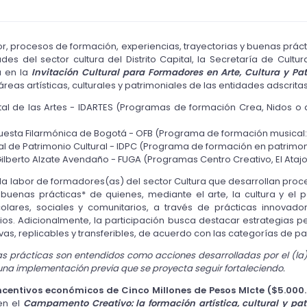
bor, procesos de formación, experiencias, trayectorias y buenas prá
des del sector cultura del Distrito Capital, la Secretaría de Cultu
a en la
Invitación Cultural para Formadores en Arte, Cultura y Pat
reas artísticas, culturales y patrimoniales de las entidades adscrita
rital de las Artes - IDARTES (Programas de formación Crea, Nidos o
uesta Filarmónica de Bogotá - OFB (Programa de formación musical:
tal de Patrimonio Cultural - IDPC (Programa de formación en patrimoni
lberto Alzate Avendaño - FUGA (Programas Centro Creativo, El Atajo
r la labor de formadores(as) del sector Cultura que desarrollan pr
 y buenas prácticas* de quienes, mediante el arte, la cultura y el p
scolares, sociales y comunitarios, a través de prácticas innovad
rios. Adicionalmente, la participación busca destacar estrategias
vas, replicables y transferibles, de acuerdo con las categorías de pa
nas prácticas son entendidos como acciones desarrolladas por el (l
y una implementación previa que se proyecta seguir fortaleciendo.
incentivos económicos de Cinco Millones de Pesos Mlcte ($5.000
en el
Campamento Creativo: la formación artística, cultural y pat