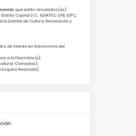
imonial
, que estén vinculados(as)
strito Capital D.C.: IDARTES, OFB, IDPC,
a Distrital de Cultura, Recreación y
ntro de interés en Astronomía del
os a la Filarmónica);
ultural: Civinautas);
la Esquina Redonda).
ción.