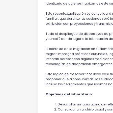
identitaria de quienes habitamos este s
Esta recontextualización se consolidará 
familiar, que durante las sesiones será i
exhibición con proyecciones y transmisi
Todo el despliegue de dispositivos de pro
yourself) dando lugar a la fabricación d
El contexto de la migración en sudaméri
migrar impregna prácticas culturales, lo
intentan persistir con algunas tradicio
tecnologías de adaptación emergentes e
Esta lógica de “resolver” nos lleva casi 
proponer que a consumir; así los sudac
incluso las herramientas que usamos no 
Objetivos del laboratorio:
Desarrollar un laboratorio de re
Consolidar un archivo visual y son