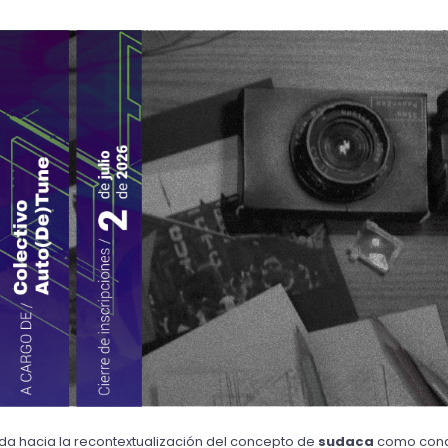
da hacia la recontextualización del concepto de 
sudaca 
como condi