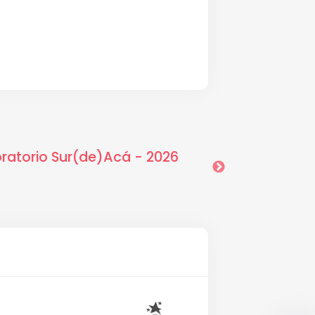
oratorio Sur(de)Acá - 2026
25-06-2026 3:09
2026