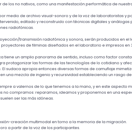
ur de los no nativos, como una manifestación performática de nuestr
por medio de archivo visual-sonoro y de la voz de laboratoristas y 
ntervenido, editado y reconstruido con técnicas digitales y análogas 
ones radiofónicas.
yección/transmisión radiofónica y sonora, serán producidos en el labo
e proyectores de filminas diseñados en el laboratorio e impresos en 3
ca tiene un amplio panorama de sentido, incluso como factor consta
gra protagonizar las formas de las tecnologías de lo cotidiano y af
nes. El sudaca apropia entonces diversas formas de camuflaje mimeti
n una mezcla de ingenio y recursividad estableciendo un rasgo de 
siempre a valernos de lo que tenemos a la mano, y en este aspecto más
as no compramos: reparamos, ideamos y proponemos en una especie 
suelen ser las más idóneas.
flexión-creación multimodal en torno a la memoria de la migración.
oro a partir de la voz de los participantes.