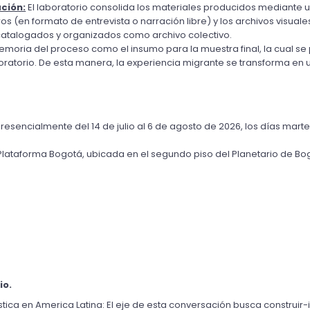
ción:
 El laboratorio consolida los materiales producidos mediante
ros (en formato de entrevista o narración libre) y los archivos visu
, catalogados y organizados como archivo colectivo.
 memoria del proceso como el insumo para la muestra final, la cual s
boratorio. De esta manera, la experiencia migrante se transforma en un
resencialmente del 14 de julio al 6 de agosto de 2026, los días 
martes
 Plataforma Bogotá, ubicada en el segundo piso del Planetario de Bog
o. 
ística en America Latina: El eje de esta conversación busca construir-