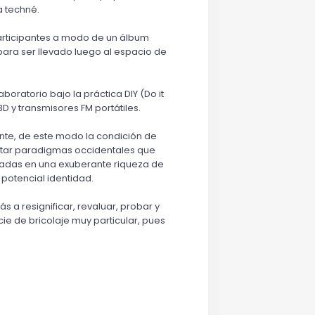
a techné.
participantes a modo de un álbum 
para ser llevado luego al espacio de 
ratorio bajo la práctica DIY (Do it 
D y transmisores FM portátiles.
nte, de este modo la condición de 
ectar paradigmas occidentales que 
zadas en una exuberante riqueza de 
potencial identidad.
 a resignificar, revaluar, probar y 
de bricolaje muy particular, pues 