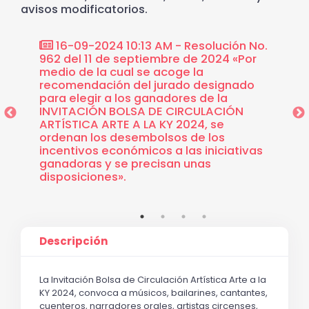
avisos modificatorios.
ón No.
16-09-2024 10:13 AM - Resolución No.
16-0
medio
962 del 11 de septiembre de 2024 «Por
RECOM
medio de la cual se acoge la
INVIT
ÓN
recomendación del jurado designado
ARTÍST
a
para elegir a los ganadores de la
ituto
INVITACIÓN BOLSA DE CIRCULACIÓN
ARTÍSTICA ARTE A LA KY 2024, se
ordenan los desembolsos de los
incentivos económicos a las iniciativas
ganadoras y se precisan unas
disposiciones».
Descripción
La Invitación Bolsa de Circulación Artística Arte a la 
KY 2024
,
 convoca a músicos, bailarines, cantantes, 
cuenteros, narradores orales, artistas circenses, 