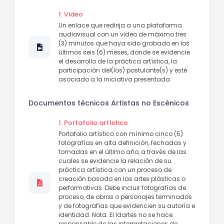
1. Video
Un enlace que redirija a una plataforma
audiovisual con un video de máximo tres
(3) minutos que haya sido grabado en los
últimos seis (6) meses, donde se evidencie
el desarrollo de la práctica artística, la
participación del(los) postulante(s) y esté
asociado a la iniciativa presentada.
Documentos técnicos Artistas no Escénicos
1. Portafolio artístico
Portafolio artístico con mínimo cinco (5)
fotografías en alta definición, fechadas y
tomadas en el último año, a través de las
cuales se evidencie la relación de su
práctica artística con un proceso de
creación basado en las artes plásticas o
performativas. Debe incluir fotografías de
proceso, de obras o personajes terminados
y de fotografías que evidencien su autoría e
identidad. Nota: El Idartes no se hace
responsable de las interpretaciones de