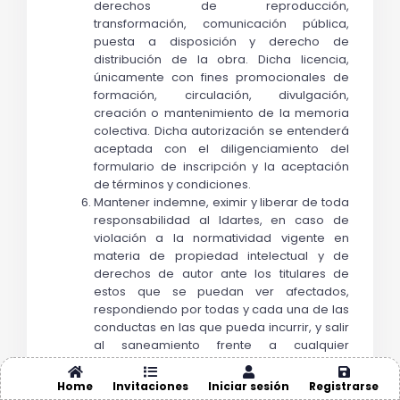
derechos de reproducción, 
transformación, comunicación pública, 
puesta a disposición y derecho de 
distribución de la obra. Dicha licencia, 
únicamente con fines promocionales de 
formación, circulación, divulgación, 
creación o mantenimiento de la memoria 
colectiva. Dicha autorización se entenderá 
aceptada con el diligenciamiento del 
formulario de inscripción y la aceptación 
de términos y condiciones. 
Mantener indemne, eximir y liberar de toda 
responsabilidad al Idartes, en caso de 
violación a la normatividad vigente en 
materia de propiedad intelectual y de 
derechos de autor ante los titulares de 
estos que se puedan ver afectados, 
respondiendo por todas y cada una de las 
conductas en las que pueda incurrir, y salir 
al saneamiento frente a cualquier 
reclamación.
Incluir según manual de uso, los logos del 
Home
Invitaciones
Iniciar sesión
Registrarse
Instituto Distrital de las Artes – Idartes y de 