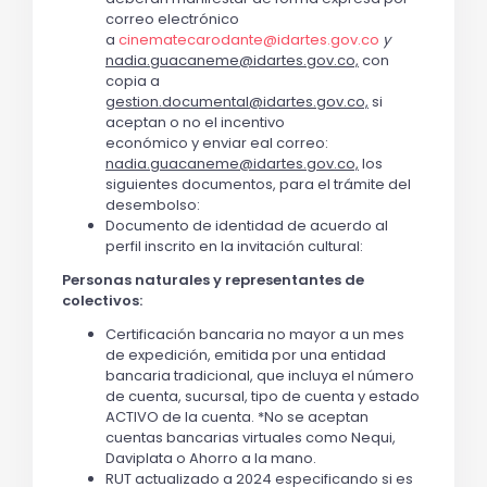
correo electrónico
a
cinematecarodante@idartes.gov.co
y
nadia.guacaneme@idartes.gov.co,
con
copia a
gestion.documental@idartes.gov.co,
si
aceptan o no el incentivo
económico y enviar eal correo:
nadia.guacaneme@idartes.gov.co,
los
siguientes documentos, para el trámite del
desembolso:
Documento de identidad de acuerdo al
perfil inscrito en la invitación cultural:
Personas naturales y representantes de
colectivos:
Certificación bancaria no mayor a un mes
de expedición, emitida por una entidad
bancaria tradicional, que incluya el número
de cuenta, sucursal, tipo de cuenta y estado
ACTIVO de la cuenta. *No se aceptan
cuentas bancarias virtuales como Nequi,
Daviplata o Ahorro a la mano.
RUT actualizado a 2024 especificando si es