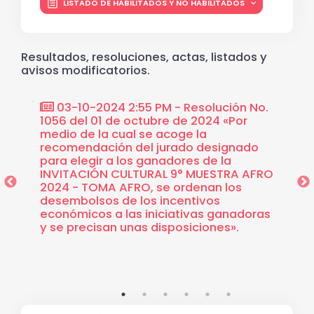
LISTADO DE HABILITADOS Y NO HABILITADOS
Resultados, resoluciones, actas, listados y
avisos modificatorios.
ión No.
03-10-2024 2:55 PM - Resolución No.
03-1
or
1056 del 01 de octubre de 2024 «Por
Selecc
 seis
medio de la cual se acoge la
9° MUE
uyen
recomendación del jurado designado
oyecto
para elegir a los ganadores de la
to de
INVITACIÓN CULTURAL 9° MUESTRA AFRO
acio
2024 - TOMA AFRO, se ordenan los
encia,
desembolsos de los incentivos
ración
económicos a las iniciativas ganadoras
la
y se precisan unas disposiciones».
ituto