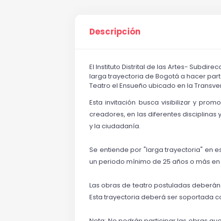
Descripción
El Instituto Distrital de las Artes- Subdi
larga trayectoria de Bogotá a hacer part
Teatro el Ensueño ubicado en la Transver
Esta invitación busca visibilizar y pro
creadores, en las diferentes disciplinas 
y la ciudadanía. 
Se entiende por "larga trayectoria" en 
un periodo mínimo de 25 años o más en e
Las obras de teatro postuladas deberán c
Esta trayectoria deberá ser soportada c
Nota: No podrán participar las obras qu