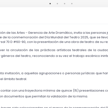
rección de las Artes - Gerencia de Arte Dramático, invita a las personas
e de la conmemoración del Día Mundial del Teatro 2025, que se llevar
sal 70 D #60-90, con la presentación de una obra de teatro de su re
mover la circulación de las prácticas artísticas teatrales de la ciu
y géneros del teatro, reconociendo a su vez el trabajo escénico inint
esta invitación, a aquellas agrupaciones o personas jurídicas que h
l ámbito teatral. 
ontar con una trayectoria mínima de quince (15) presentaciones con 
on documentos que permitan la validación de la misma. 
e hayan sido seleccionadas en el marco de la conmemoración del Dí