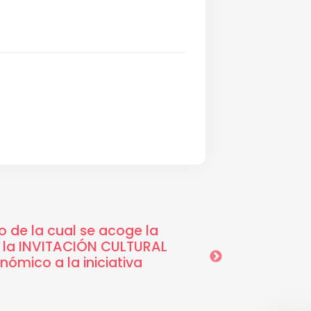
 de la cual se acoge la
12-03-2025 10:
e la INVITACIÓN CULTURAL
MUNDIAL DEL TEAT
ómico a la iniciativa