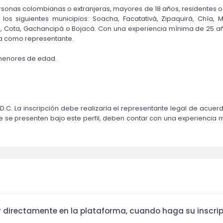
onas colombianas o extranjeras, mayores de 18 años, residentes o 
os siguientes municipios: Soacha, Facatativá, Zipaquirá, Chía, Mo
o, Cota, Gachancipá o Bojacá. Con una experiencia mínima de 25 año
a como representante.
 menores de edad. 
D.C. La inscripción debe realizarla el representante legal de acu
e se presenten bajo este perfil, deben contar con una experiencia mí
ar directamente en la plataforma, cuando haga su inscrip