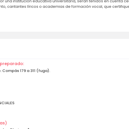
r una institución educativa universitaria, serán tenidos en cuenta 
o, cantantes líricos o academias de formación vocal, que certifiqu
 preparado:
e. Compás 179 a 311 (fuga).
NCIALES
as)