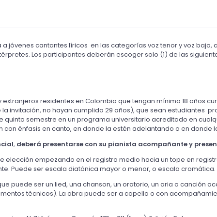
 a jóvenes cantantes líricos en las categorías voz tenor y voz bajo, a
térpretes. Los participantes deberán escoger solo (1) de las siguien
y extranjeros residentes en Colombia que tengan mínimo 18 años cu
de la invitación, no hayan cumplido 29 años), que sean estudiantes 
 de quinto semestre en un programa universitario acreditado en cual
ión con énfasis en canto, en donde la estén adelantando o en donde
cial
,
deberá presentarse con su pianista acompañante y presenta
re elección empezando en el registro medio hacia un tope en registro
nte. Puede ser escala diatónica mayor o menor, o escala cromática.
que puede ser un lied, una chanson, un oratorio, un aria o canción a
umentos técnicos). La obra puede ser a capella o con acompañamien