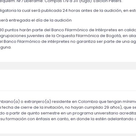
Requiem. Nr7 Libérame. Compás 179 a 311 (fuga). Edición Peters.
igatoria la cual será publicada 24 horas antes de la audición, en es
erá entregada el día de la audición
0 puntos harán parte del Banco Filarmónico de Intérpretes en calid
rupaciones juveniles de la Orquesta Filarmónica de Bogotá, en alian
del Banco Filarmónico de intérpretes no garantiza ser parte de una ag
lguna.
iano(a) o extranjero(a) residente en Colombia que tengan mínimo 
a fecha de cierre de la invitación, no hayan cumplido 29 años), que
ndo a partir de quinto semestre en un programa universitario acredi
ar su formación con énfasis en canto, en donde la estén adelantand