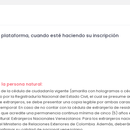
plataforma, cuando esté haciendo su inscripción
la persona natural:
 de la cédula de ciudadanía vigente (amarilla con hologramas o céd
or la Registraduría Nacional del Estado Civil, el cual se presume a
de extranjeros, se debe presentar una copia legible por ambas caras 
 Temporal: En caso de no contar con la cédula de extranjería de resi
 que acredite una permanencia continua mínima de cinco (5) años en
cultural. Extranjeros Nacionales Venezolanos: Para los extranjeros na
el Ministerio de Relaciones Exteriores de Colombia. Además, deber
onfirmar su calidad de nacional venezolano.