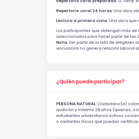
Repertorio coral preparado:
G. Verdi. 
Repertorio coral 24 horas:
Una obra obl
Lectura a primera vista:
Una obra que s
Los participantes que obtengan más de 8
seleccionados para hacer parte de las ag
Nota:
Ser parte de la lista de elegibles 
vinculación no genera relación laboral a
¿Quién puede participar?
PERSONA NATURAL:
Ciudadano(a) colomb
audición y máximo 28 años (quienes, a l
estudiantes universitarios activos cursa
o cantantes líricos que puedan certific