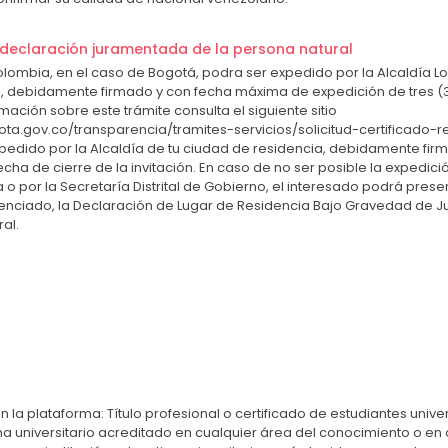
o declaración juramentada de la persona natural
lombia, en el caso de Bogotá, podra ser expedido por la Alcaldía Loc
no, debidamente firmado y con fecha máxima de expedición de tres (
rmación sobre este trámite consulta el siguiente sitio
.gov.co/transparencia/tramites-servicios/solicitud-certificado-res
xpedido por la Alcaldía de tu ciudad de residencia, debidamente fi
cha de cierre de la invitación. En caso de no ser posible la expedici
ia o por la Secretaría Distrital de Gobierno, el interesado podrá p
enciado, la Declaración de Lugar de Residencia Bajo Gravedad de 
ral.
 la plataforma: Título profesional o certificado de estudiantes univer
 universitario acreditado en cualquier área del conocimiento o en 