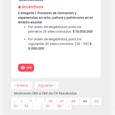
Incentivos
Categoría 1: Procesos de formación y
experiencias en arte, cultura y patrimonio en el
ámbito escolar
Por orden de elegibilidad, para los
primeros 25 seleccionados.
$ 10,000,000
Por orden de elegibilidad, para los
siguientes 30 seleccionados. (26 - 55)
$
5,000,000
Categoría 2: Procesos de formación y
experiencias en arte, cultura y patrimonio en el
ámbito institucional, social y comunitario en
VER
los territorios.
Por orden de elegibilidad, para los
primeros 25 seleccionados.
$ 10,000,000
« Anterior
Siguiente »
Por orden de elegibilidad, para los
siguientes 25 seleccionados. (26 - 50)
$
Mostrando
289
a
294
de
731
Resultados
5,000,000
1
2
...
46
47
48
49
50
51
52
...
121
122