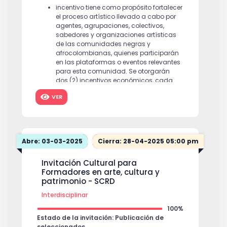
incentivo tiene como propósito fortalecer
el proceso artístico llevado a cabo por
agentes, agrupaciones, colectivos,
sabedores y organizaciones artísticas
de las comunidades negras y
afrocolombianas, quienes participarán
en las plataformas o eventos relevantes
para esta comunidad. Se otorgarán
dos (2) incentivos económicos, cada
uno por un valor de CUARENTA Y OCHO
VER
MILLONES DE PESOS ($48.000.000) MCTE.
$ 48,000,000
Abre: 03-03-2025
Cierra: 28-04-2025 05:00 pm
Invitación Cultural para
Formadores en arte, cultura y
patrimonio - SCRD
Interdisciplinar
100%
Estado de la invitación: Publicación de
seleccionados