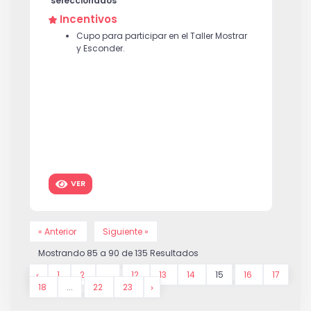
seleccionados
Incentivos
Cupo para participar en el Taller Mostrar
y Esconder.
VER
« Anterior
Siguiente »
Mostrando
85
a
90
de
135
Resultados
1
2
...
12
13
14
15
16
17
18
...
22
23