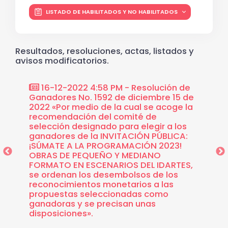
LISTADO DE HABILITADOS Y NO HABILITADOS
Resultados, resoluciones, actas, listados y
avisos modificatorios.
ión de
16-12-2022 4:58 PM - Resolución de
16-1
Ganadores No. 1592 de diciembre 15 de
Selecc
2022 «Por medio de la cual se acoge la
Públic
recomendación del comité de
Obras 
selección designado para elegir a los
en esc
ganadores de la INVITACIÓN PÚBLICA:
Equipa
¡SÚMATE A LA PROGRAMACIÓN 2023!
OBRAS DE PEQUEÑO Y MEDIANO
FORMATO EN ESCENARIOS DEL IDARTES,
se ordenan los desembolsos de los
reconocimientos monetarios a las
propuestas seleccionadas como
ganadoras y se precisan unas
disposiciones».