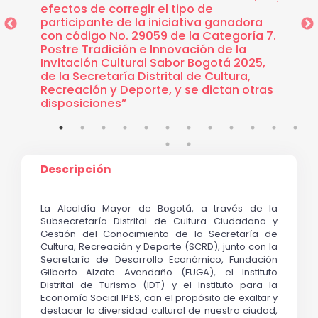
efectos de corregir el tipo de
los gan
participante de la iniciativa ganadora
Sabor 
con código No. 29059 de la Categoría 7.
Distrit
Postre Tradición e Innovación de la
Deport
Invitación Cultural Sabor Bogotá 2025,
los in
de la Secretaría Distrital de Cultura,
otras 
Recreación y Deporte, y se dictan otras
disposiciones”
Descripción
La Alcaldía Mayor de Bogotá, a través de la 
Subsecretaría Distrital de Cultura Ciudadana y 
Gestión del Conocimiento de la Secretaría de 
Cultura, Recreación y Deporte (SCRD), junto con la 
Secretaría de Desarrollo Económico, Fundación 
Gilberto Alzate Avendaño (FUGA), el Instituto 
Distrital de Turismo (IDT) y el Instituto para la 
Economía Social IPES, con el propósito de exaltar y 
destacar la diversidad cultural de nuestra ciudad, 