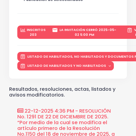
INSCRITOS
LA INVITACIÓN CERRÓ 2025-05-
V
203
02 5:00 PM
LISTADO DE HABILITADOS, NO HABILITADOS Y DOCUMENTOS
LISTADO DE HABILITADOS Y NO HABILITADOS
Resultados, resoluciones, actas, listados y
avisos modificatorios.
CIÓN
22-12-2025 4:36 PM - RESOLUCIÓN
18-1
 ""Por
No. 1291 DE 22 DE DICIEMBRE DE 2025.
1150 D
ertura
“Por medio de la cual se modifica el
medio 
ogotá
artículo primero de la Resolución
recome
No.1150 del 18 de noviembre de 2025, a
jurado