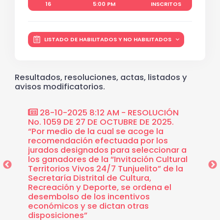
16
5:00 PM
INSCRITOS
LISTADO DE HABILITADOS Y NO HABILITADOS
Resultados, resoluciones, actas, listados y
avisos modificatorios.
CIÓN
28-10-2025 8:12 AM - RESOLUCIÓN
25-
5 “Por
No. 1059 DE 27 DE OCTUBRE DE 2025.
No. 90
ertura
“Por medio de la cual se acoge la
"Por l
os Vivos
recomendación efectuada por los
efectu
strital
jurados designados para seleccionar a
perfil
”
los ganadores de la “Invitación Cultural
tendrá
Territorios Vivos 24/7 Tunjuelito” de la
iniciat
Secretaría Distrital de Cultura,
Cultura
Recreación y Deporte, se ordena el
y se o
desembolso de los incentivos
recono
económicos y se dictan otras
disposiciones”