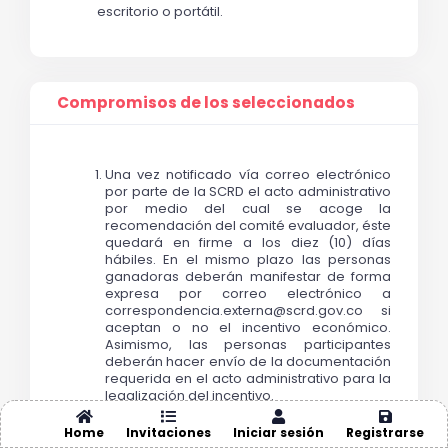
escritorio o portátil.
Compromisos de los seleccionados
Una vez notificado vía correo electrónico 
por parte de la SCRD el acto administrativo 
por medio del cual se acoge la 
recomendación del comité evaluador, éste 
quedará en firme a los diez (10) días 
hábiles. En el mismo plazo las personas 
ganadoras deberán manifestar de forma 
expresa por correo electrónico a 
correspondencia.externa@scrd.gov.co si 
aceptan o no el incentivo económico. 
Asimismo, las personas participantes 
deberán hacer envío de la documentación 
requerida en el acto administrativo para la 
legalización del incentivo.
Asistir a las reuniones o jornadas 
programadas por la entidad.
Home
Invitaciones
Iniciar sesión
Registrarse