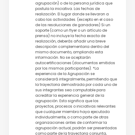
agrupación) o de la persona jurídica que
postula la iniciativa. Las fechas de
realización. El lugar donde se llevaron a
cabo las actividades. (excepto en el caso
de las resoluciones de ganadores) Si un
soporte (como un flyer o un artículo de
prensa) no incluye la fecha exacta de
realización, deberás añadir una breve
descripción complementaria dentro del
mismo documento, ampliando esta
información. No se aceptarán
autocertificaciones (documentos emitidos
por los mismos participantes). *La
experiencia de la Agrupación se
considerará integralmente, permitiendo que
la trayectoria demostrada por cada uno de
sus integrantes sea computable para
acreditar la experiencia general de la
agrupación. Esto significa que los
proyectos, procesos o iniciativas relevantes
que cualquier miembro haya ejecutado
individualmente, o como parte de otras
organizaciones antes de conformar la
agrupación actual, podrán ser presentados
como parte de la trayectoria conjunta,