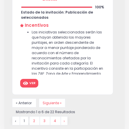
100%
Estado de la invitación: Publicación de
seleccionados
Incentivos
Las iniciativas seleccionadas serán las
que hayan obtenido los mayores
puntajes, en orden descendente de
mayor a menor puntaje ponderado de
acuerdo con el número de
reconocimientos ofertados por la
invitación para cada categoría. El
incentivo consiste en la participación en
las ZAE: Zona de Arte y Emprendimiento
FILBo 2026, desde el primer hasta el
VER
último día de duración del evento.
« Anterior
Siguiente »
Mostrando
1
a
6
de
22
Resultados
1
2
3
4