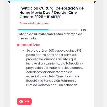
Invitación Cultural Celebración del
Home Movie Day / Día del Cine
Casero 2026 - IDARTES
Artes audiovisuales
51%
Estado de la invitación: Estás a tiempo de
presentarte.
Incentivos
Se otorgará un (01) cupo a quince (15)
participantes para hacer parte del
proceso de jornadas abiertas que
incluye el alistamiento, digitalización y
proyección del material seleccionado,
con acompañamiento técnico
especializado de la Cinemateca de
Bogotá y la Fundación Patrimonio
Fílmico Colombiano. Las personas
seleccionadas accederán a: 1. El uso de
la infraestructura técnica y el
conocimiento especializado de dos
VER
instituciones de referencia en
preservación audiovisual del país. 2.