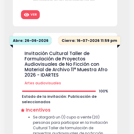
trabajo de máximo ocho (8) semanas.
Contar con un espacio en la
VER
programación de la Cinemateca para
socializar el proyecto de preservación y
procesos realizados, en el espacio
coordinado y habilitado por la Gerencia
de Artes Audiovisuales.
Abre: 26-06-2026
Cierra: 16-07-2026 11:59 pm
Invitación Cultural Taller de
Formulación de Proyectos
Audiovisuales de No Ficción con
Material de Archivo 11° Muestra Afro
2026 - IDARTES
Artes audiovisuales
100%
Estado de la invitación: Publicación de
seleccionados
Incentivos
Se otorgará un (1) cupo a veinte (20)
personas para participar en la Invitación
Cultural Taller de formulación de
proyectos audiovisuales de no ficción