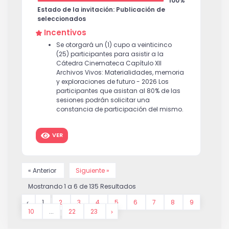
100%
Estado de la invitación: Publicación de
seleccionados
Incentivos
Se otorgará un (1) cupo a veinticinco
(25) participantes para asistir a la
Cátedra Cinemateca Capítulo XII
Archivos Vivos: Materialidades, memoria
y exploraciones de futuro - 2026 Los
participantes que asistan al 80% de las
sesiones podrán solicitar una
constancia de participación del mismo.
VER
« Anterior
Siguiente »
Mostrando
1
a
6
de
135
Resultados
1
2
3
4
5
6
7
8
9
10
...
22
23