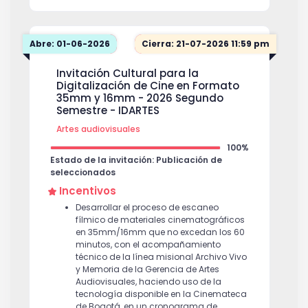
Una jornada de socialización con
proyección en sala de los materiales
recuperados, en el marco de la
Abre: 01-06-2026
Cierra: 21-07-2026 11:59 pm
celebración internacional del Día del
Cine Casero (Home Movie Day) — 17 de
Invitación Cultural para la
octubre de 2026.
Digitalización de Cine en Formato
35mm y 16mm - 2026 Segundo
Semestre - IDARTES
Artes audiovisuales
100%
Estado de la invitación: Publicación de
seleccionados
Incentivos
Desarrollar el proceso de escaneo
fílmico de materiales cinematográficos
en 35mm/16mm que no excedan los 60
minutos, con el acompañamiento
técnico de la línea misional Archivo Vivo
y Memoria de la Gerencia de Artes
Audiovisuales, haciendo uso de la
tecnología disponible en la Cinemateca
de Bogotá, en un cronograma de