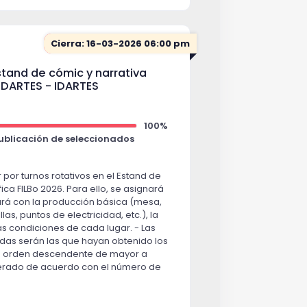
ón 1 impartido por Yulieth Mora
en uno de los Talleres de formación
n la lectura y escritura creativa 2026
Cierra: 16-03-2026 06:00 pm
ras de Bogotá.
Estand de cómic y narrativa
ión 2 impartido por Daniel Ángel
 IDARTES - IDARTES
en uno de los Talleres de formación
n la lectura y escritura creativa 2026
ras de Bogotá.
100%
l y juvenil impartido por Amalia
Publicación de seleccionados
en uno de los Talleres de formación
 por turnos rotativos en el Estand de
n la lectura y escritura creativa 2026
ica FILBo 2026. Para ello, se asignará
ras de Bogotá.
rá con la producción básica (mesa,
spacio público: cartelismo impartido
las, puntos de electricidad, etc.), la
de Corte
las condiciones de cada lugar. - Las
en uno de los Talleres de formación
adas serán las que hayan obtenido los
n la lectura y escritura creativa 2026
n orden descendente de mayor a
ras de Bogotá.
rado de acuerdo con el número de
ados por la invitación. - Las
 impartido por Natalia Silberleib
ayores puntajes participarán en el
en uno de los Talleres de formación
rativa gráfica FILBo 2026 en el