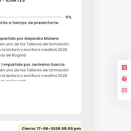
á - IDARTES
6%
Estás a tiempo de presentarte.
 impartido por Alejandro Múnera
en uno de los Talleres de formación
n la lectura y escritura creativa 2026
ras de Bogotá.
es 1 impartido por Jerónimo García
en uno de los Talleres de formación
n la lectura y escritura creativa 2026
ras de Bogotá.
es 2 impartido por Lina Gabriela
en uno de los Talleres de formación
n la lectura y escritura creativa 2026
ras de Bogotá.
l archivo impartido por Carlos Soto
Cierra: 17-06-2026 05:00 pm