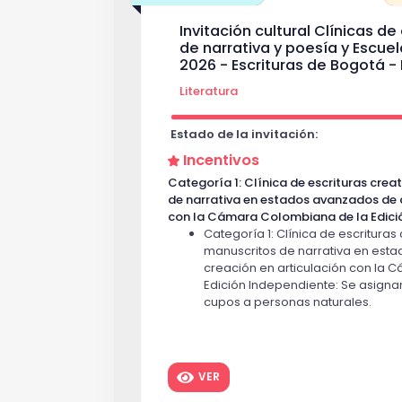
1° Ganador - $12.000.000
$ 12,000
Invitación cultural Clínicas de
2° Ganador - $7.000.000
$ 7,000,
de narrativa y poesía y Escuela
2026 - Escrituras de Bogotá -
3° ganador - $3.000.000
$ 3,000,
Literatura
Estado de la invitación:
Incentivos
Categoría 1: Clínica de escrituras crea
de narrativa en estados avanzados de c
con la Cámara Colombiana de la Edici
Categoría 1: Clínica de escrituras
manuscritos de narrativa en est
creación en articulación con la
Edición Independiente: Se asigna
cupos a personas naturales.
Categoría 2: Clínica de escrituras cre
de poesía en estados avanzados de cre
con la Cámara Colombiana de la Edici
VER
Categoría 2: Clínica de escrituras
manuscritos de poesía en estad