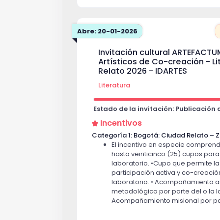
creación en articulación con la
Edición Independiente: Se asigna
cupos a personas naturales.
Abre: 20-01-2026
Categoría 3: Escuela distrital de librer
para el acceso al libro en articulación 
Invitación cultural ARTEFACTU
Colombiana de Libreros Independiente
Artísticos de Co-creación - Li
Categoría 3: Escuela distrital de l
Relato 2026 - IDARTES
sostenibles para el acceso al libr
Literatura
Asociación Colombiana de Librer
asignarán máximo seis (6) cupos 
naturales o agrupaciones.
Estado de la invitación: Publicación
Incentivos
Categoría 1: Bogotá: Ciudad Relato – 
El incentivo en especie comprend
hasta veinticinco (25) cupos para 
laboratorio. •Cupo que permite l
participación activa y co-creació
laboratorio. • Acompañamiento ar
metodológico por parte del o la la
Acompañamiento misional por parte 
de las Artes – Idartes. • Recursos
desarrollo, experimentación y mat