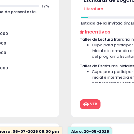
Escrituras de Bogot
17%
Literatura
po de presentarte.
Estado de la invitación: 
Incentivos
,000
Taller de Lectura literaria
000
Cupo para participar 
inicial e intermedia e
000
del programa Escritu
Taller de Escrituras inicial
,000
Cupo para participar 
inicial e intermedia e
000
del programa Escritu
000
Taller de Escrituras inicial
ia
Cortés
,000
Cupo para participar 
VER
inicial e intermedia e
0,000
del programa Escritu
000
Taller de Escritura desde e
Román
ierra: 06-07-2026 06:00 pm
Abre: 20-05-2026