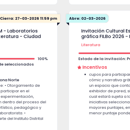
Taller de Narrativa de ficci
 Cámara Colombiana de la
Garzón
rán máximo tres (3)
Cupo para participar 
inicial e intermedia e
Cierra: 27-03-2026 11:59 pm
Abre: 02-03-2026
del programa Escritu
os: espacios sostenibles
con la Asociación
M - Laboratorios
Invitación Cultural 
Taller de Narrativa de ficc
s
teratura - Ciudad
gráfica FILBo 2026 -
Cupo para participar 
ibreros: espacios
inicial e intermedia e
Literatura
o en articulación con la
del programa Escritu
os Independientes: Se
a personas jurídicas,
Taller de Literatura infanti
100%
Estado de la invitación: 
Satizábal
 de seleccionados
Incentivos
Cupo para participar 
cupos para participar
inicial e intermedia e
Zona Norte
cómic y narrativa gráf
del programa Escritu
e: • Otorgamiento de
un espacio que conta
Taller de Escritura en el e
participar en el
exhibidor de pared, sil
por el Instituto Bogotano 
a experimentación,
cual estará sujeta a 
Cupo para participar 
n dentro del proceso del
iniciativas seleccion
inicial e intermedia e
tístico, pedagógico y
mayores puntajes, e
del programa Escritu
boratorista. •
menor puntaje ponde
del Instituto Distrital
reconocimientos ofert
Taller de Edición expandida
 en especie destinados al
iniciativas con los m
Cupo para participar 
erialización de los
Estand de cómic y nar