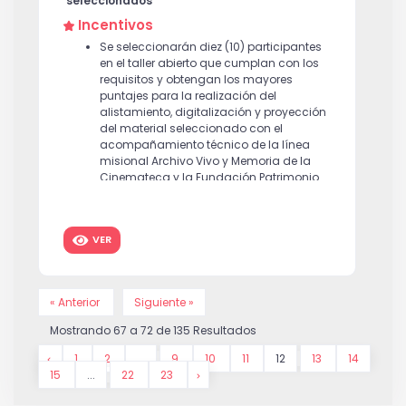
seleccionados
Incentivos
Se seleccionarán diez (10) participantes
en el taller abierto que cumplan con los
requisitos y obtengan los mayores
puntajes para la realización del
alistamiento, digitalización y proyección
del material seleccionado con el
acompañamiento técnico de la línea
misional Archivo Vivo y Memoria de la
Cinemateca y la Fundación Patrimonio
Fílmico Colombiano. Presentación en
Sala mediante una jornada de
socialización enmarcada en el
VER
calendario del Homemovie Day.
« Anterior
Siguiente »
Mostrando
67
a
72
de
135
Resultados
1
2
...
9
10
11
12
13
14
15
...
22
23