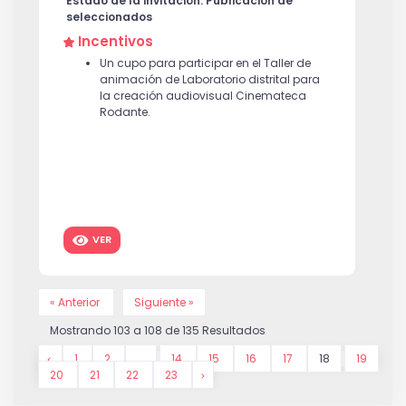
Estado de la invitación: Publicación de
seleccionados
Incentivos
Un cupo para participar en el Taller de
animación de Laboratorio distrital para
la creación audiovisual Cinemateca
Rodante.
VER
« Anterior
Siguiente »
Mostrando
103
a
108
de
135
Resultados
1
2
...
14
15
16
17
18
19
20
21
22
23