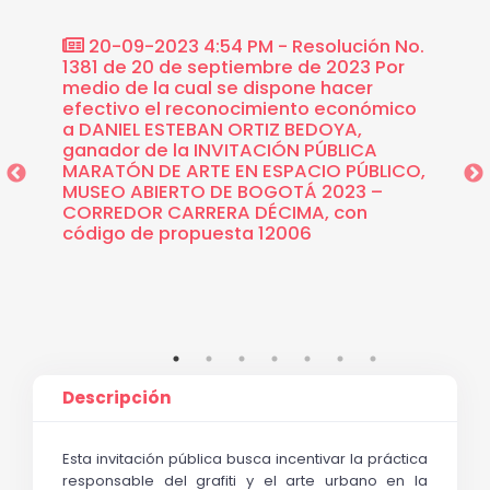
ón No.
20-09-2023 4:54 PM - Resolución No.
16-0
dio de
1381 de 20 de septiembre de 2023 Por
1163 P
ACIÓN
medio de la cual se dispone hacer
unas r
SPACIO
efectivo el reconocimiento económico
económ
GOTÁ
a DANIEL ESTEBAN ORTIZ BEDOYA,
de la R
MA»
ganador de la INVITACIÓN PÚBLICA
de 202
MARATÓN DE ARTE EN ESPACIO PÚBLICO,
Certif
MUSEO ABIERTO DE BOGOTÁ 2023 –
No. 52
CORREDOR CARRERA DÉCIMA, con
precis
código de propuesta 12006
Descripción
Esta invitación pública busca incentivar la práctica 
responsable del grafiti y el arte urbano en la 