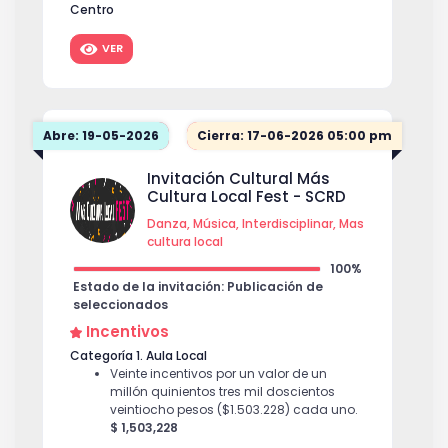
Centro
Veintinueve millones de pesos m/cte
($29.000.000)
$ 29,000,000
VER
Categoría 3: Laboratorios Artísticos de Co-
creación Músical - Bogotá Sonora 2026 / Zona
Oriente
Veintinueve millones de pesos m/cte
Abre: 19-05-2026
Cierra: 17-06-2026 05:00 pm
($29.000.000)
$ 29,000,000
Invitación Cultural Más
Cultura Local Fest - SCRD
Danza, Música, Interdisciplinar, Mas
cultura local
100%
Estado de la invitación: Publicación de
seleccionados
Incentivos
Categoría 1. Aula Local
Veinte incentivos por un valor de un
millón quinientos tres mil doscientos
veintiocho pesos ($1.503.228) cada uno.
$ 1,503,228