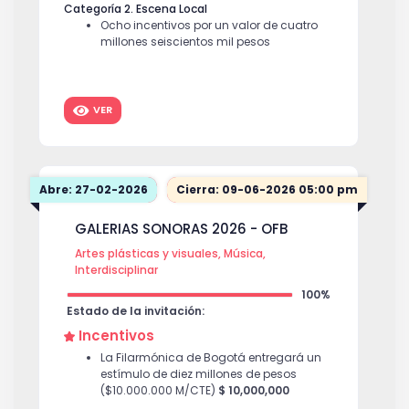
Categoría 2. Escena Local
Ocho incentivos por un valor de cuatro
millones seiscientos mil pesos
($4.600.000) cada uno, en pequeño
formato
$ 4,600,000
Seis incentivos por un valor de siete
VER
millones cien mil pesos ($7.100.000)
cada uno, en mediano formato.
$
7,100,000
Seis incentivos por un valor de doce
Abre: 27-02-2026
Cierra: 09-06-2026 05:00 pm
millones seiscientos cincuenta mil
pesos ($12.650.000) cada uno, en gran
GALERIAS SONORAS 2026 - OFB
formato.
$ 12,650,000
Artes plásticas y visuales, Música,
Categoría 3. Sabor y Conexión
Interdisciplinar
Diez incentivos por un valor de seis
millones de pesos ($6.000.000) cada
100%
uno, para emprendimientos de
Estado de la invitación:
gastronomía tradicional.
$ 6,000,000
Incentivos
Diez incentivos por un valor de seis
La Filarmónica de Bogotá entregará un
millones de pesos ($6.000.000) cada
estímulo de diez millones de pesos
uno, para emprendimientos de la
($10.000.000 M/CTE)
$ 10,000,000
economía cultural y creativa.
$