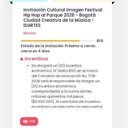
Invitación Cultural Imagen Festival
Hip Hop al Parque 2026 - Bogotá
Ciudad Creativa de la Música -
IDARTES
Música
81%
Estado de la invitación: Próxima a cerrar:
cierra en 4 días
Incentivos
Se otorgará un (01) incentivo
económico. El Teatro R101, en el marco
del Convenio de asociación No. 1718-
2026 será el responsable de otorgar un
(01) incentivo económico,
correspondiente a la suma de tres
millones quinientos mil pesos
($3.500.000). Al valor total del incentivo
económico se aplicarán los descuentos
y retenciones de ley a que haya lugar.
$
3,500,000
VER