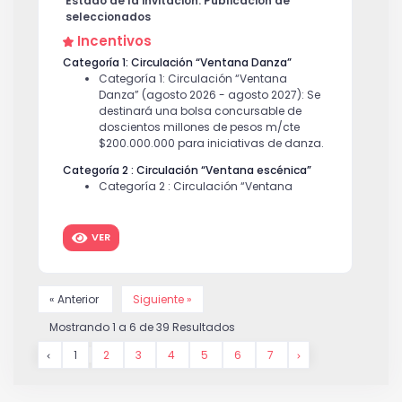
Estado de la invitación: Publicación de
seleccionados
Incentivos
Categoría 1: Circulación “Ventana Danza”
Categoría 1: Circulación “Ventana
Danza” (agosto 2026 - agosto 2027): Se
destinará una bolsa concursable de
doscientos millones de pesos m/cte
$200.000.000 para iniciativas de danza.
Categoría 2 : Circulación “Ventana escénica”
Categoría 2 : Circulación “Ventana
escénica” (agosto 2026 - agosto 2027):
Se destinará una bolsa concursable de
doscientos cincuenta millones de pesos
VER
m/cte $250.000.000 para iniciativas de
Música, Teatro, Circo sin animales y
Magia.
« Anterior
Siguiente »
Mostrando
1
a
6
de
39
Resultados
1
2
3
4
5
6
7