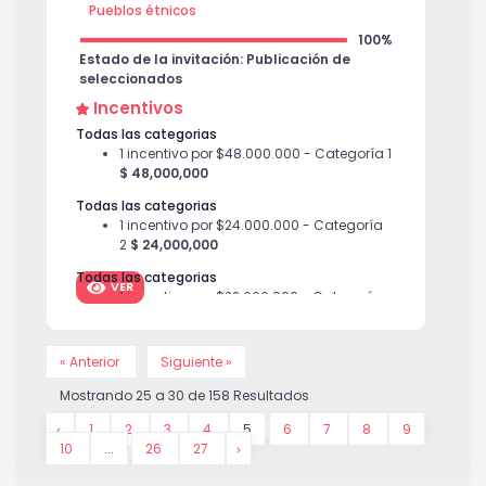
Pueblos étnicos
100%
Estado de la invitación: Publicación de
seleccionados
Incentivos
Todas las categorias
1 incentivo por $48.000.000 - Categoría 1
$ 48,000,000
Todas las categorias
1 incentivo por $24.000.000 - Categoría
2
$ 24,000,000
Todas las categorias
VER
1 incentivo por $22.000.000 - Categoría
3
$ 22,000,000
Todas las categorias
« Anterior
Siguiente »
1 incentivo por $36.000.000 - Categoría
4
$ 36,000,000
Mostrando
25
a
30
de
158
Resultados
1
2
3
4
5
6
7
8
9
10
...
26
27