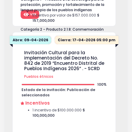
protección, promoción y fortalecimiento de la
lengua propia de los pueblos indígenas
VER
Incentivo por valor de $157.000.000
$
157,000,000
Categoría 2 – Producto 2.1.8: Conmemoración
de dos eventos anuales, para el fomento de
Abre: 09-04-2026
las prácticas artísticas, culturales y
Cierra: 17-04-2026 05:00 pm
patrimoniales
Incentivo por valor de $48.000.000
$
Invitación Cultural para la
48,000,000
implementación del Decreto No.
842 de 2019 “Encuentro Distrital de
Pueblos Indígenas 2026” . - SCRD
Pueblos étnicos
100%
Estado de la invitación: Publicación de
seleccionados
Incentivos
1 incentivo de $100.000.000
$
100,000,000