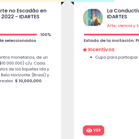
Arte no Escadão en
La Conducti
) 2022 - IDARTES
IDARTES
Arte, ciencia y
100%
 de seleccionados
Estado de la invitación: 
Incentivos
entos monetarios, de un
Cupo para participar 
$10.000.000) c/u. Cada
os de los tiquetes ida y
 Belo Horizonte (Brasil) y
 reales.
$ 10,000,000
VER