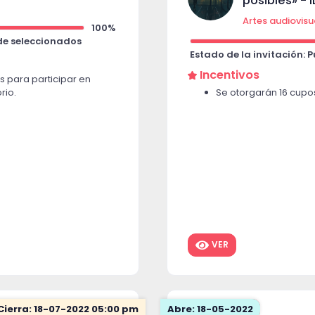
posibles» - 
Artes audiovisu
100%
 de seleccionados
Estado de la invitación: 
Incentivos
s para participar en
rio.
Se otorgarán 16 cupos
VER
Cierra: 18-07-2022 05:00 pm
Abre: 18-05-2022