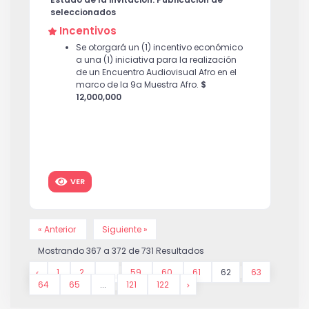
seleccionados
Incentivos
Se otorgará un (1) incentivo económico
a una (1) iniciativa para la realización
de un Encuentro Audiovisual Afro en el
marco de la 9a Muestra Afro.
$
12,000,000
VER
« Anterior
Siguiente »
Mostrando
367
a
372
de
731
Resultados
1
2
...
59
60
61
62
63
64
65
...
121
122