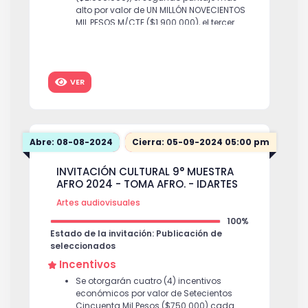
alto por valor de UN MILLÓN NOVECIENTOS
MIL PESOS M/CTE ($1.900.000), el tercer
puntaje más alto por valor de UN MILLÓN
OCHOCIENTOS MIL PESOS M/CTE
($1.800.000) y los doce (12) incentivos
restantes por valor de UN MILLÓN
VER
QUINIENTOS VEINTICINCO MIL PESOS M/CTE
($1.525.000) cada uno, para un total de
VEINTICUATRO MILLONES DE PESOS M/CTE
($24.000.000). Nota 1: En caso de no
cumplir con la totalidad de ganadores,
Abre: 08-08-2024
Cierra: 05-09-2024 05:00 pm
el recurso destinado para estos, será
liberado por la entidad. Nota 2: Al valor
INVITACIÓN CULTURAL 9° MUESTRA
total del incentivo económico se
AFRO 2024 - TOMA AFRO. - IDARTES
aplicarán los descuentos y retenciones
de ley a que haya lugar.
Artes audiovisuales
100%
Estado de la invitación: Publicación de
seleccionados
Incentivos
Se otorgarán cuatro (4) incentivos
económicos por valor de Setecientos
Cincuenta Mil Pesos ($750.000) cada