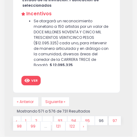
seleccionados
Incentivos
Se otorgará un reconocimiento
monetario a 150 artistas por un valor de
DOCE MILLONES NOVENTA Y CINCO MIL
TRESCIENTOS VEINTICINCO PESOS
($12.095.325) cada uno, para intervenir
de manera articulada y en diálogo con
la comunidad, diversas áreas del
corredor de la CARRERA TRECE de
Bogotá.
$ 12,095,325
VER
« Anterior
Siguiente »
Mostrando
571
a
576
de
731
Resultados
1
2
...
93
94
95
96
97
98
99
...
121
122