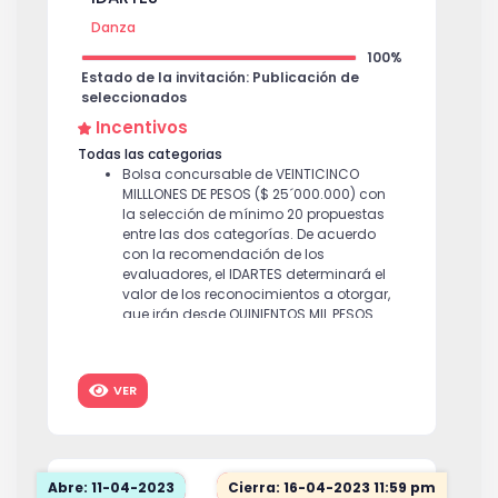
Danza
100%
Estado de la invitación: Publicación de
seleccionados
Incentivos
Todas las categorias
Bolsa concursable de VEINTICINCO
MILLLONES DE PESOS ($ 25´000.000) con
la selección de mínimo 20 propuestas
entre las dos categorías. De acuerdo
con la recomendación de los
evaluadores, el IDARTES determinará el
valor de los reconocimientos a otorgar,
que irán desde QUINIENTOS MIL PESOS
($500.000) hasta DOS MILLONES DE PESOS
($2.000.000).
VER
Abre: 11-04-2023
Cierra: 16-04-2023 11:59 pm