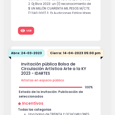
2. Dj Biva 2023: un (1) reconocimiento de
$ UN MILLÓN CUARENTA MIL PESOS M/CTE.
(1´040.000) 3. Dj Audiciones Estilos libres
y Gala Danza Hip Hop: un (1)
reconocimiento de QUINIENTOS
CUARENTA Y DOS MIL SEISCIENTOS
VER
SESENTA PESOS M/CTE. ($542.660) 4.
Presentador(a) Audiciones Breaking y
Biva: un (1) reconocimiento de
QUINIENTOS CUARENTA MIL PESOS M/CTE.
($540.000) 5. Presentador(a) Biva 2023:
Abre: 24-03-2023
Cierra: 14-04-2023 05:00 pm
un (1) reconocimiento de UN MILLÓN
CUARENTA MIL PESOS M/CTE. ($1´040.000)
Invitación pública Bolsa de
6. Presentador(a) Audiciones Estilos
Circulación Artística Arte a la KY
Libres y Gala Hip Hop: un (1)
2023 - IDARTES
reconocimiento de QUINIENTOS
CUARENTA Y DOS MIL SEISCIENTOS
Artistas en espacio público
SESENTA PESOS M/CTE. ($542.660) Para
un total de CUATRO MILLONES
100%
DOSCIENTOS CUARENTA Y CINCO MIL
Estado de la invitación: Publicación de
TRESCIENTOS VEINTE PESOS M/CTE ($ 4
seleccionados
´245.320) Al valor total del
Incentivos
reconocimiento económico se
Todas las categorias
aplicarán los descuentos de ley
$
Una bolsa de TREINTA Y OCHO MILLONES,
4,245,320