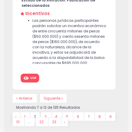
Estado de la invitación: Publicación de
seleccionados
Incentivos
Las personas jurídicas participantes
podrán solicitar un incentivo económico
de entre cincuenta millones de pesos
($50.000.000) y ciento sesenta millones
de pesos ($160.000.000), de acuerdo
con la naturaleza, alcance de la
iniciativa, y estos se adjudicará de
acuerdo a la disponibilidad de la bolsa
concursable de $695.000.000.
VER
« Anterior
Siguiente »
Mostrando
7
a
12
de
135
Resultados
1
2
3
4
5
6
7
8
9
10
...
22
23