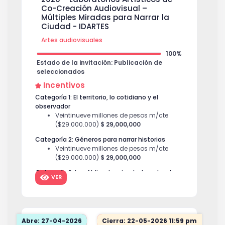
Co-Creación Audiovisual –
Múltiples Miradas para Narrar la
Ciudad - IDARTES
Artes audiovisuales
100%
Estado de la invitación: Publicación de
seleccionados
Incentivos
Categoría 1: El territorio, lo cotidiano y el
observador
Veintinueve millones de pesos m/cte
($29.000.000)
$ 29,000,000
Categoría 2: Géneros para narrar historias
Veintinueve millones de pesos m/cte
($29.000.000)
$ 29,000,000
Categoría 3: Lo público, lo privado, lo natural y
VER
lo artificial
Veintinueve millones de pesos m/cte
($29.000.000)
$ 29,000,000
Abre: 27-04-2026
Cierra: 22-05-2026 11:59 pm