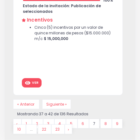
100%
Estado de la invitación: Publicación de
seleccionados
Incentivos
Cinco (5) incentivos por un valor de
quince millones de pesos ($15.000.000)
m/c
$ 15,000,000
VER
« Anterior
Siguiente »
Mostrando
37
a
42
de
136
Resultados
1
2
3
4
5
6
7
8
9
10
...
22
23